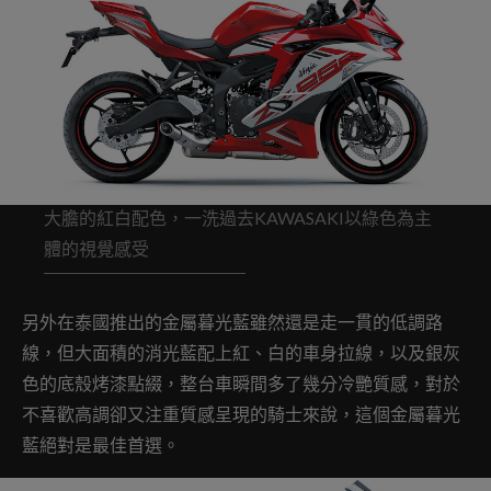
大膽的紅白配色，一洗過去KAWASAKI以綠色為主
體的視覺感受
另外在泰國推出的金屬暮光藍雖然還是走一貫的低調路
線，但大面積的消光藍配上紅、白的車身拉線，以及銀灰
色的底殼烤漆點綴，整台車瞬間多了幾分冷艷質感，對於
不喜歡高調卻又注重質感呈現的騎士來說，這個金屬暮光
藍絕對是最佳首選。