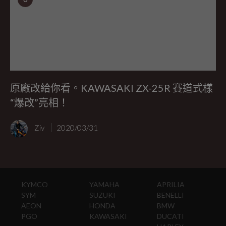
原廠改給你看。KAWASAKI ZX-25R 賽道式樣
“爆改”亮相！
Ziv
2020/03/31
KYMCO
YAMAHA
APRILIA
SYM
SUZUKI
BENELLI
AEON
HONDA
BMW
PGO
KAWASAKI
DUCATI