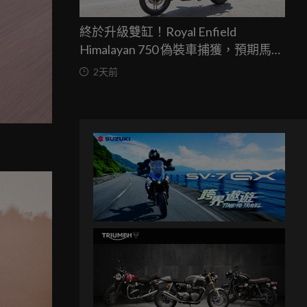
終於升級雙缸！Royal Enfield
Himalayan 750 偽裝車捕獲，預期馬力
突破67匹，最快米蘭車展亮相
2天前