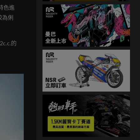
的特色進
較為俐
c.c.的