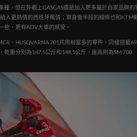
構衍生車種，但在外觀上GASGAS還是加入更多屬於自家品牌
給人更熱情的西班牙風情；車身後半段的線條也和KTM
了一些，更有ADV大車的感受。
 SMCR、HUSQVARNA 701共用相當多的零件，同樣搭載692
力，乾重分別為147.5公斤和148.5公斤，座高則為SM 700