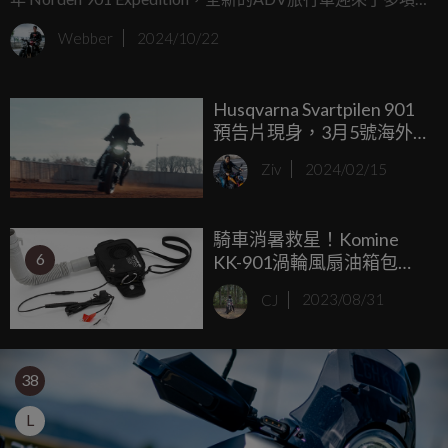
術升級，並以嶄新且充滿辨識度的塗裝呈現，充分彰顯了品
Webber
2024/10/22
牌冒險風格的不斷精進與突破。
Husqvarna Svartpilen 901
預告片現身，3月5號海外
發表！
Ziv
2024/02/15
騎車消暑救星！Komine
6
KK-901渦輪風扇油箱包讓
你在大熱天騎車出門保持
CJ
2023/08/31
涼爽
38
L