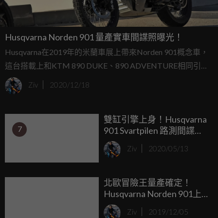
Husqvarna Norden 901 量產實車間諜照曝光！
Husqvarna在2019年的米蘭車展上帶來Norden 901概念車，
這台搭載上和KTM 890 DUKE、890 ADVENTURE相同引擎
的冒險車款，換上更有北歐風味、更復古一些的外型設計在
Ziv
2020/12/18
米蘭車展上吸引不少人的目光，近日Husqvarna Norden 901
也曝光了接近量產版本的實車間諜照。
雙缸引擎上身！Husqvarna
7
901 Svartpilen 路測間諜照
曝光
Ziv
2020/05/13
北歐冒險王量產確定！
Husqvarna Norden 901上
市倒數中
Ziv
2019/12/05