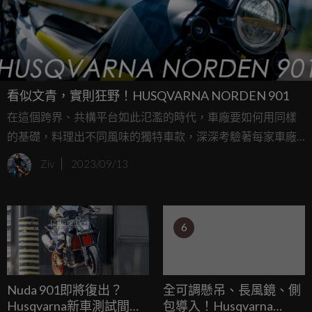
看似文青，實則狂野！HUSQVARNA NORDEN 901
在這個跨界、共構平台如此氾濫的時代，車廠要如何用同樣
的基礎，料理出不同風味的獨特車款，深深考驗著每家車廠
的設計師，來自北歐的HUSQVARNA可以說是這方面的高
Ziv
2023/09/13
手，來自HUSQVARNA的ADVENTURE車款NORDEN 901，
就是北歐設計師們的最新作品。
6
Nuda 901即將復出？
全可調懸吊、長風鏡、側
Husqvarna新車測試間諜
包導入！Husqvarna