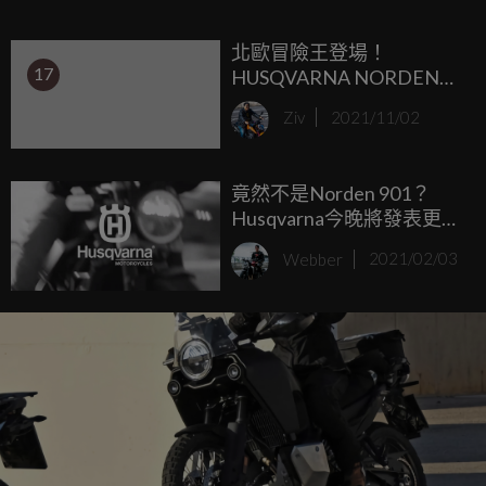
設計而成，HUSQVARNA總代理安東貿易也公布NORDEN
北歐冒險王登場！
901的正式售價為xx.x萬元。
17
HUSQVARNA NORDEN
901 海外發表
Ziv
2021/11/02
竟然不是Norden 901？
Husqvarna今晚將發表更小
排量的Svartpilen！
Webber
2021/02/03