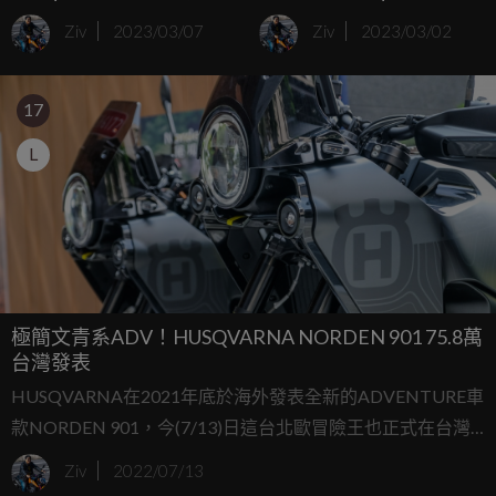
照曝光！
Norden 901 Expedition 海
Ziv
2023/03/07
Ziv
2023/03/02
外發表
17
L
極簡文青系ADV！HUSQVARNA NORDEN 901 75.8萬
台灣發表
HUSQVARNA在2021年底於海外發表全新的ADVENTURE車
款NORDEN 901，今(7/13)日這台北歐冒險王也正式在台灣
發表上市，充滿文青氣息的NORDEN 901有著相當獨特的外
Ziv
2022/07/13
型設計，內在則是採用和KTM 890 ADVENTURE相同的架構