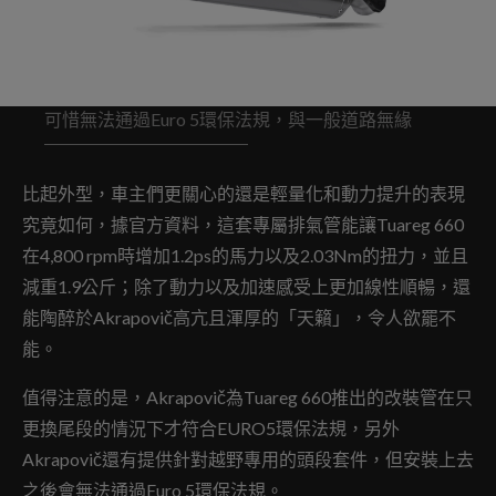
可惜無法通過Euro 5環保法規，與一般道路無緣
比起外型，車主們更關心的還是輕量化和動力提升的表現
究竟如何，據官方資料，這套專屬排氣管能讓Tuareg 660
在4,800 rpm時增加1.2ps的馬力以及2.03Nm的扭力，並且
減重1.9公斤；除了動力以及加速感受上更加線性順暢，還
能陶醉於Akrapovič高亢且渾厚的「天籟」，令人欲罷不
能。
值得注意的是，Akrapovič為Tuareg 660推出的改裝管在只
更換尾段的情況下才符合EURO5環保法規，另外
Akrapovič還有提供針對越野專用的頭段套件，但安裝上去
之後會無法通過Euro 5環保法規。