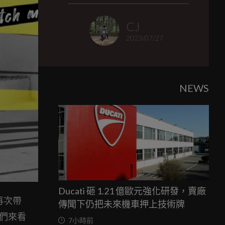
CJ
2023/07/27
NEWS
Ducati 砸 1.21 億歐元強化研發，賣廠
再次帶
傳聞下仍把未來機車押上技術牌
我們來看
7小時前