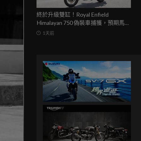
終於升級雙缸！Royal Enfield
Himalayan 750 偽裝車捕獲，預期馬力
突破67匹，最快米蘭車展亮相
1天前