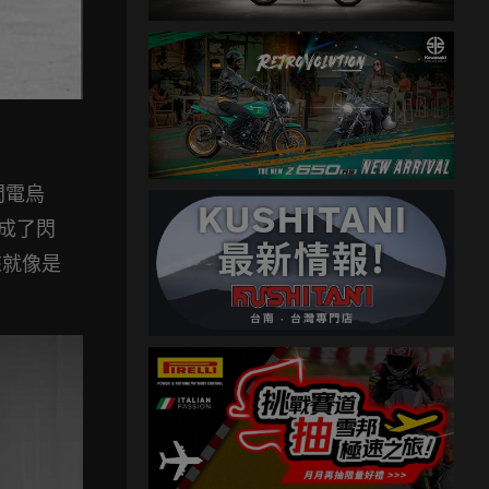
閃電烏
都換成了閃
來就像是