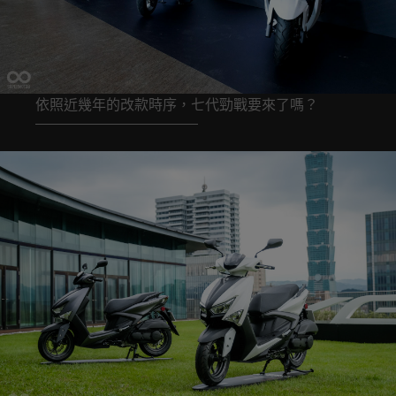
依照近幾年的改款時序，七代勁戰要來了嗎？