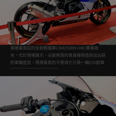
席捲東南亞的全新輕檔車CBR250RR HRC賽事版
本，也於現場展示，尖銳俐落的車身線條造就出凶惡
的車輛造型，現場看真的不覺得它只是一輛250跑車