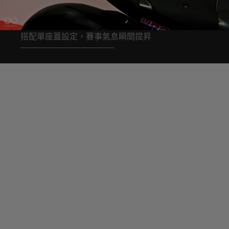
搭配單座蓋設定，賽事氣息瞬間提昇