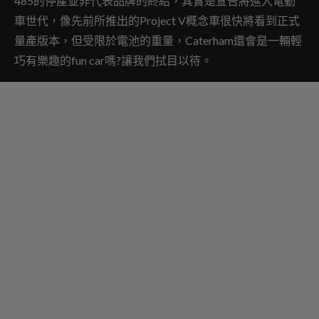
485的停產並非代表品牌的終結，其實是宣告將進入電動
車世代，像先前所推出的Project V概念車很快將看到正式
量產版本，但受限於電池的重量，Caterham還會是一輛輕
巧有樂趣的fun car嗎?讓我們拭目以待。