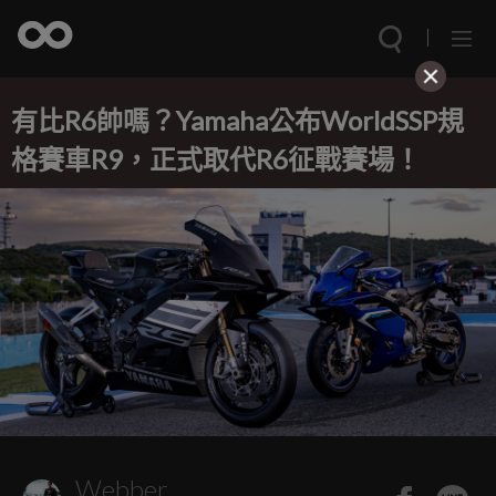
有比R6帥嗎？Yamaha公布WorldSSP規
格賽車R9，正式取代R6征戰賽場！
Webber