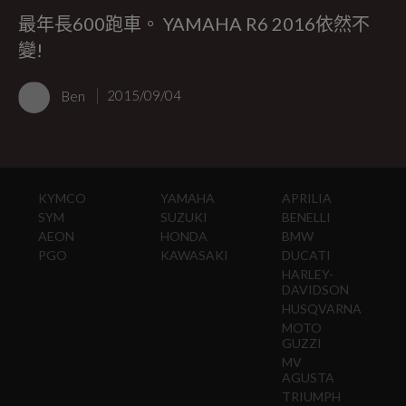
最年長600跑車。 YAMAHA R6 2016依然不
變!
Ben
2015/09/04
KYMCO
YAMAHA
APRILIA
SYM
SUZUKI
BENELLI
AEON
HONDA
BMW
PGO
KAWASAKI
DUCATI
HARLEY-
DAVIDSON
HUSQVARNA
MOTO
GUZZI
MV
AGUSTA
TRIUMPH