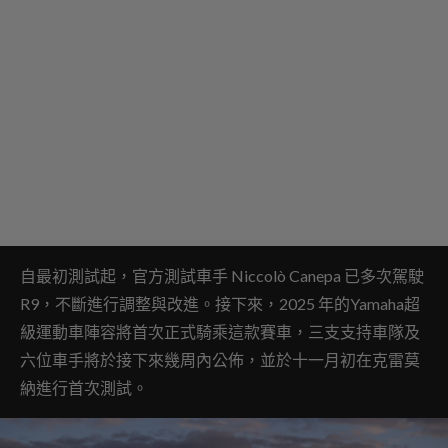
自最初測試起，官方測試車手 Niccolò Canepa 已多次駕駛
R9，不斷進行調整與改進。接下來，2025 年的Yamaha超
級運動車陣容將首次正式騎乘這款賽車，三支支持車隊及
六位車手將於接下來幾周內公佈，並於十一月初在克雷莫
納進行首次測試。