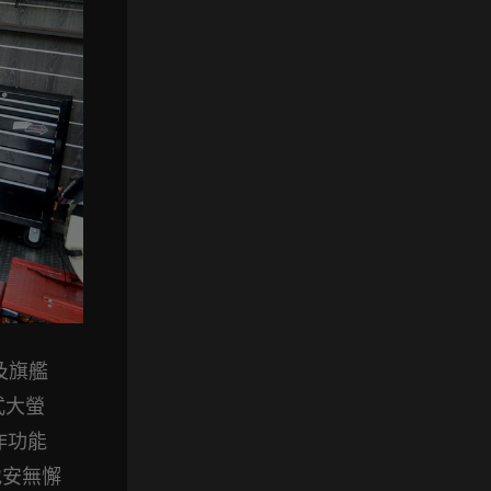
以及旗艦
式大螢
作功能
地安無懈