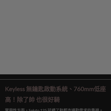
Keyless 無鑰匙啟動系統、760mm低座
高！除了帥 也很好騎
實用性方面，Saluto 125 延續了對都市通勤需求的重視。