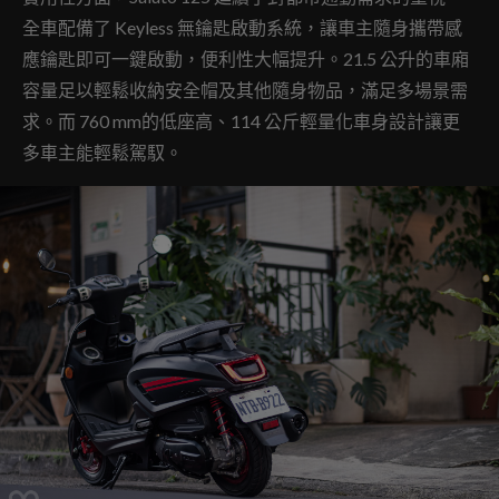
全車配備了 Keyless 無鑰匙啟動系統，讓車主隨身攜帶感
應鑰匙即可一鍵啟動，便利性大幅提升。21.5 公升的車廂
容量足以輕鬆收納安全帽及其他隨身物品，滿足多場景需
求。而 760 mm的低座高、114 公斤輕量化車身設計讓更
多車主能輕鬆駕馭。