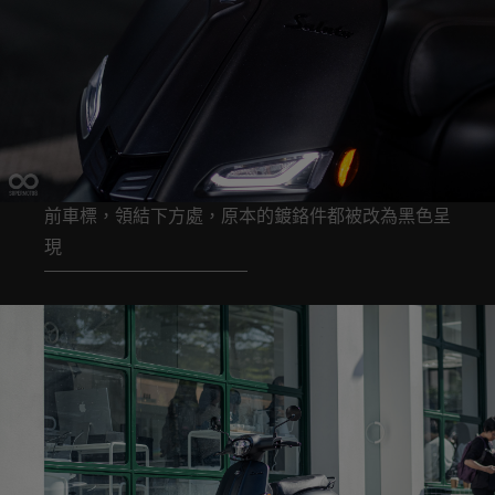
前車標，領結下方處，原本的鍍鉻件都被改為黑色呈
現