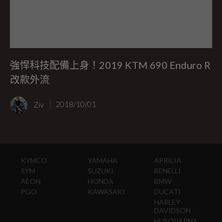
強悍科技配備上身！2019 KTM 690 Enduro R
改款外流
Ziv
2018/10/01
KYMCO
YAMAHA
APRILIA
SYM
SUZUKI
BENELLI
AEON
HONDA
BMW
PGO
KAWASAKI
DUCATI
HARLEY-
DAVIDSON
HUSQVARNA