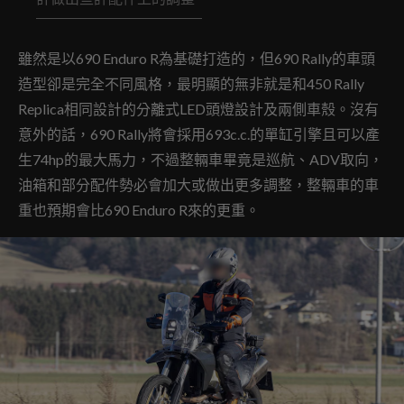
雖然是以690 Enduro R為基礎打造的，但690 Rally的車頭
造型卻是完全不同風格，最明顯的無非就是和450 Rally
Replica相同設計的分離式LED頭燈設計及兩側車殼。沒有
意外的話，690 Rally將會採用693c.c.的單缸引擎且可以產
生74hp的最大馬力，不過整輛車畢竟是巡航、ADV取向，
油箱和部分配件勢必會加大或做出更多調整，整輛車的車
重也預期會比690 Enduro R來的更重。