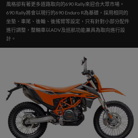
風格卻有著更多道路取向的690 Rally來迎合大眾市場。
690 Rally將會以現行的690 Enduro R為基礎，採用相同的
坐墊、車尾、後輪、後搖臂等設定，只有針對小部分配件
進行調整，整輛車以ADV及巡航功能兼具為取向進行設
計。