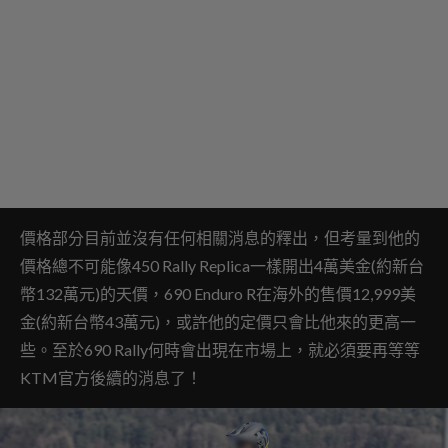
價格部分目前並沒有任何相關消息的釋出，但考量到他的
價格總不可能像450 Rally Replica一樣開出4萬美金(約新台
幣132萬元)的天價，690 Enduro R在海外的售價12,999美
金(約新台幣43萬元)，或許他的定價只會比他來的更高一
些。至於690 Rally何時會出現在市場上，就必須要再等等
KTM官方後續的消息了！