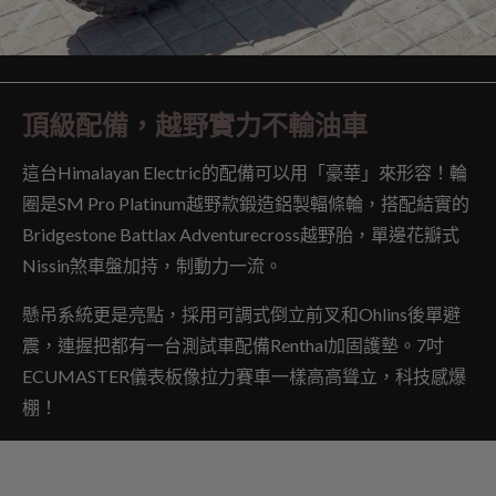
頂級配備，越野實力不輸油車
這台Himalayan Electric的配備可以用「豪華」來形容！輪
圈是SM Pro Platinum越野款鍛造鋁製輻條輪，搭配結實的
Bridgestone Battlax Adventurecross越野胎，單邊花瓣式
Nissin煞車盤加持，制動力一流。
懸吊系統更是亮點，採用可調式倒立前叉和Ohlins後單避
震，連握把都有一台測試車配備Renthal加固護墊。7吋
ECUMASTER儀表板像拉力賽車一樣高高聳立，科技感爆
棚！