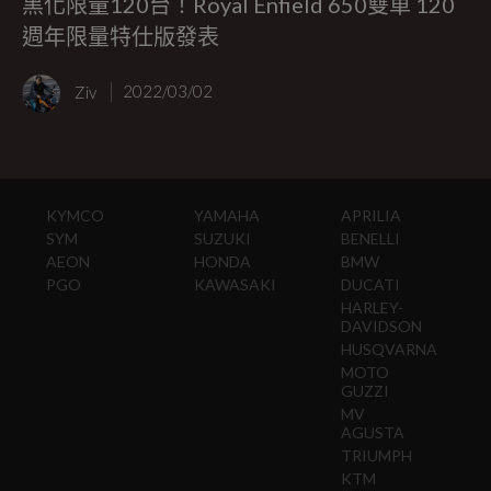
黑化限量120台！Royal Enfield 650雙車 120
週年限量特仕版發表
Ziv
2022/03/02
KYMCO
YAMAHA
APRILIA
SYM
SUZUKI
BENELLI
AEON
HONDA
BMW
PGO
KAWASAKI
DUCATI
HARLEY-
DAVIDSON
HUSQVARNA
MOTO
GUZZI
MV
AGUSTA
TRIUMPH
KTM