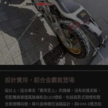
設計實用，鋁合金霸氣登場
設計上，這台車走「實用至上」的路線，沒有前擋泥板，
但配備高聳擋風玻璃和全LED燈組，包括投影式頭燈和整
合尾燈轉向燈。單片座椅模仿油箱設計，與HIM-E概念如