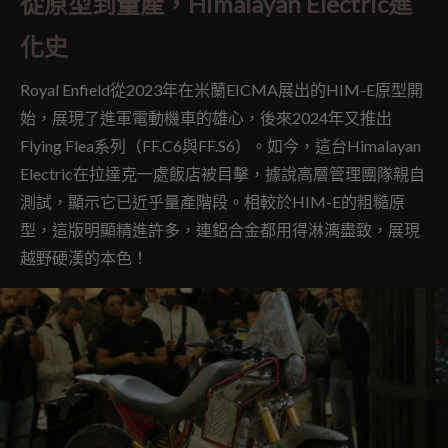
從原型到量產，Himalayan Electric進
化史
Royal Enfield從2023年在米蘭EICMA展出的HIM-E原型開
始，展現了進軍電動機車的雄心，後來2024年又推出
Flying Flea系列（FF.C6與FF.S6）。如今，這台Himalayan
Electric在拉達克一處飯店被目擊，據說高層管理團隊親自
測試，顯示它已近乎量產階段。相較於HIM-E的粗糙原
型，這版明顯精進許多，連鋁合金都用得淋漓盡致，展現
越野硬漢的本色！