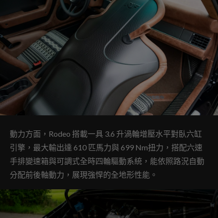
動力方面，Rodeo 搭載一具 3.6 升渦輪增壓水平對臥六缸
引擎，最大輸出達 610 匹馬力與 699 Nm扭力，搭配六速
手排變速箱與可調式全時四輪驅動系統，能依照路況自動
分配前後軸動力，展現強悍的全地形性能。