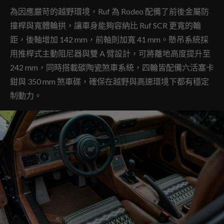
為因應嚴苛的越野環境，Ruf 為 Rodeo 配備了前後金屬防
撞桿與寬體輪拱，讓車身能夠容納比 Ruf SCR 更寬的輪
距，後軸增加 142 mm，前軸則加寬 41 mm。懸吊系統採
用推桿式主動阻尼器與雙 A 臂設計，可將離地高度提升至
242 mm，同時搭載碳陶瓷煞車系統，四輪皆配備六活塞卡
鉗與 350 mm 煞車碟，確保在越野與高速環境下都有穩定
制動力。