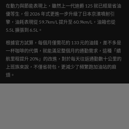
在動力與節能表現上，雖然上一代迪爵 125 就已經是省油
優等生，但 2026 年式更進一步升級了日本京濱噴射引
擎，油耗表現從 59.7km/L 提升至 60.9km/L，油箱也從
5.5L 擴張到 6.5L。
根據官方試算，每個月僅需花約 133 元的油錢，差不多是
一杯咖啡的代價，就能滿足整個月的通勤需求，這種「續
航里程提升 20%」的改進，對於每天往返通勤數十公里的
上班族來說，不僅省荷包，更減少了頻繁跑加油站的麻
煩。