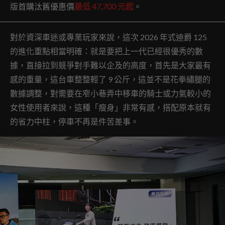
版首購汰舊優惠價
最低 47,700 元起
。
對於資深車迷或專業玩家來說，這次 2026 年式迪爵 125
的進化重點相當明確：就是要把上一代已經很優秀的數
據，直接拉到競爭對手難以企及的高度，首先是大家最有
感的重量，這台車整整輕了 9 公斤，這並不是花拳繡腿的
數據調整，對需要在窄小巷弄中移車的騎士或力氣較小的
女性使用者來說，這種「瘦身」非常有感，搭配原本就有
的省力中柱，停車不再是件苦差事。