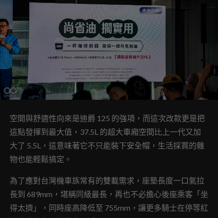
空間與舒適性向來是迪爵 125 的強項，而這次改款更是把
這點發揮到最大值，37.5L 的超大車廂空間比上一代又加
大了 5.5L，這意味著它不只能裝下安全帽，生活採買的雜
物也能輕鬆搞定。
為了應對台灣機車族常有的雙載需求，座墊長度一口氣拉
長到 689mm，堪稱同級最長，再也不必擔心後座乘客「坐
得太擠」，同時座高降低至 755mm，讓更多騎士在停等紅