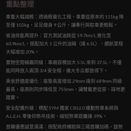
重點整理
車重大幅減輕：透過輕量化工程，車重從原本的 111kg 降
至僅 102kg，足足瘦身 9 公斤，讓牽行與駐車更輕鬆。
省油效能再提升：官方測試油耗從 59.7km/L 進化至
60.9km/L，搭配加大 1 公升的油箱（達 6.5L），續航里程
大幅增加 20%。
置物空間稱霸同級：車廂容積加大 5.5L 來到 37.5L，不僅
能同時放入兩頂 3/4 安全帽，連大冬瓜都放得下。
乘坐舒適度優化：座墊長度增加 29mm 達到 689mm 同級
最長，座高則同步降低至 755mm，讓雙載更從容、踩地更
踏實。
安全配備升級：標配 SYM 獨家 CBS2.0 連動煞車系統與
A.L.E.H. 零後仰懸吊技術，縮短煞車距離達 39%。
首購優惠誠意滿滿：搭配政府補助與三陽首購加碼，鼓煞