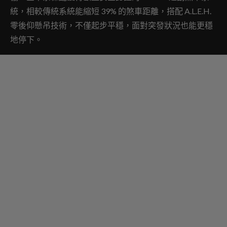
統，相較傳統系統能縮短 39% 的煞車距離，搭配 A.L.E.H.
零後仰懸吊技術，不僅起步平穩，面對突發狀況也能更穩
地停下。