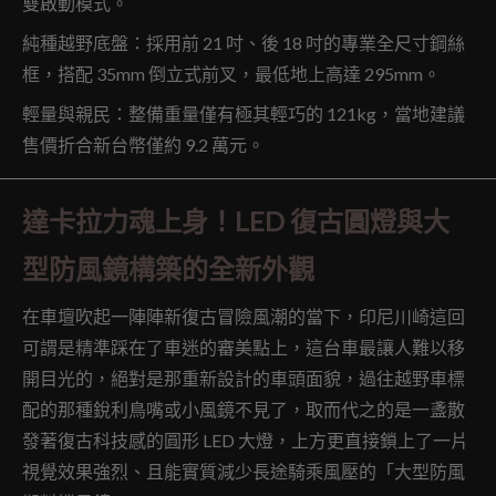
雙啟動模式。
純種越野底盤：採用前 21 吋、後 18 吋的專業全尺寸鋼絲
框，搭配 35mm 倒立式前叉，最低地上高達 295mm。
輕量與親民：整備重量僅有極其輕巧的 121kg，當地建議
售價折合新台幣僅約 9.2 萬元。
達卡拉力魂上身！LED 復古圓燈與大
型防風鏡構築的全新外觀
在車壇吹起一陣陣新復古冒險風潮的當下，印尼川崎這回
可謂是精準踩在了車迷的審美點上，這台車最讓人難以移
開目光的，絕對是那重新設計的車頭面貌，過往越野車標
配的那種銳利鳥嘴或小風鏡不見了，取而代之的是一盞散
發著復古科技感的圓形 LED 大燈，上方更直接鎖上了一片
視覺效果強烈、且能實質減少長途騎乘風壓的「大型防風