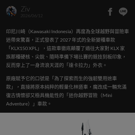
Ziv
2026/06/12
印尼川崎（Kawasaki Indonesia）再度為全球越野與冒險車
迷帶來驚喜，正式發表了 2027 年式的全新變種車款
「KLX150 XPL」，這款車徹底顛覆了過往大家對 KLX 家
族那種硬核、尖銳、隨時準備下場比賽的競技刻板印象，
反而穿上了一身流浪天涯的「達卡拉力」外衣。
原廠賦予它的口號是「為了探索而生的強韌雙用途車
款」，直接將原本純粹的輕量化林道車，魔改成一輛充滿
復古情懷卻又極具機能性的「迷你越野冒險（Mini
Adventure）」車款。