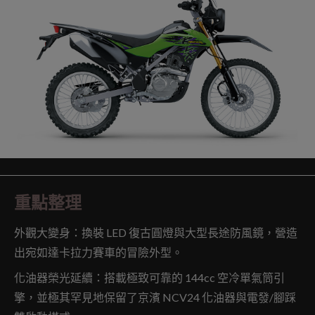
重點整理
外觀大變身：換裝 LED 復古圓燈與大型長途防風鏡，營造
出宛如達卡拉力賽車的冒險外型。
化油器榮光延續：搭載極致可靠的 144cc 空冷單氣筒引
擎，並極其罕見地保留了京濱 NCV24 化油器與電發/腳踩