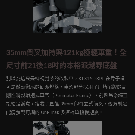
35mm倒叉加持與121kg極輕車重！全
尺寸前21後18吋的本格派越野底盤
別以為這只是輛視覺系的改裝車，KLX150 XPL 在骨子裡
可是徹頭徹尾的硬派規格，車架部分採用了川崎招牌的高
剛性鋼製環抱式車架（Perimeter Frame），前懸吊系統直
接給足誠意，搭載了直徑 35mm 的倒立式前叉，後方則是
配備預載可調的 Uni-Trak 多連桿單槍後避震。