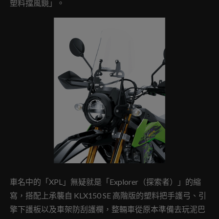
塑料擋風鏡」。
車名中的「XPL」無疑就是「Explorer（探索者）」的縮
寫，搭配上承襲自 KLX150 SE 高階版的塑料把手護弓、引
擎下護板以及車架防刮護欄，整輛車從原本準備去玩泥巴