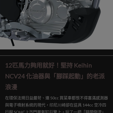
12匹馬力夠用就好！堅持 Keihin
NCV24 化油器與「腳踩起動」的老派
浪漫
在環保法規日益嚴苛、連 50cc 買菜車都恨不得塞滿感測器
與電子噴射系統的現代，印尼川崎卻在這具 144cc 空冷四
行程 SOHC 2 汽門單氣缸引擎上，玩了一把「時間倒流」