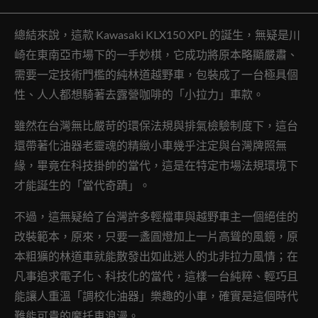
總結來說，這款 Kawasaki KLX150 XPL 的誕生，無疑是川
崎在東南亞市場下的一手妙棋，它成功將原本略顯嚴肅、
需要一定技術門檻的純林道越野車，包裝成了一台極具個
性、人人都想騎著去露營咖啡的「小拉力」車款。
雖然在台灣無比嚴苛的環保法規與排氣檢驗制度下，這台
還帶著化油器老靈魂的精緻小車幾乎注定與台灣牌照無
緣，畢竟在科技掛帥的當代，這是在特定市場法規環境下
才能誕生的「當代奇蹟」。
不過，這無疑給了台灣許多輕檔車與越野車主一個絕佳的
改裝範本，原來，只要一盞圓燈加上一片高聳的風鏡，原
本粗獷的林道車就能散發出如此迷人的北非拉力風情；在
凡事追求電子化、科技化的當代，這樣一台純粹、輕巧且
能讓人重溫「調校化油器」樂趣的小車，確實是這個時代
難能可貴的摩托車浪漫。