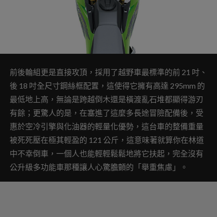
前後輪組更是直接攻頂，採用了越野車最標準的前 21 吋、
後 18 吋全尺寸鋼絲框配置，這使得它擁有高達 295mm 的
最低地上高，無論是跨越倒木還是橫渡亂石堆都顯得游刃
有餘；更驚人的是，在塞進了這麼多長途冒險配備後，受
惠於空冷引擎與化油器的輕量化優勢，這台車的整備重量
被死死壓在極其輕盈的 121 公斤，這意味著就算你在林道
中不幸倒車，一個人也能輕輕鬆鬆地將它扶起，完全沒有
公升級多功能車那種讓人心驚膽顫的「舉重焦慮」。