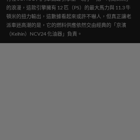
的浪漫，這款引擎擁有 12 匹（PS）的最大馬力與 11.3 牛
頓米的扭力輸出，這數據看起來或許不嚇人，但真正讓老
派車迷高潮的是，它的燃料供應依然交由經典的「京濱
（Keihin）NCV24 化油器」負責。