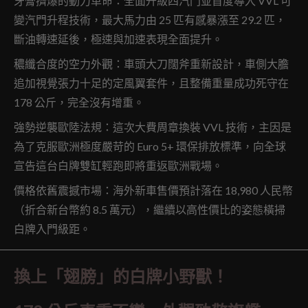
牙膏擠爆的動力革命：全面升級四汽門並首度導入 VVL 可
變汽門升程技術，最大馬力由 25 匹有感暴漲至 29.2 匹，
斷油轉速延後，極速與加速表現全面提升。
穠纖合度的空力外觀：車頭大刀闊斧重新設計，車側大膽
追加視覺張力十足的定風翼套件，且整備重量成功死守在
178 公斤，完全沒有增重。
強勢逆襲歐陸法規：這次大費周章換裝 VVL 技術，主因是
為了克服歐洲極度嚴苛的 Euro 5+ 環保排放標準，向全球
宣告這台白牌雙缸輕跑即將重返歐洲戰場。
價格依舊震撼市場：海外新車售價預計落在 18,980 人民幣
（折合新台幣約 8.5 萬元），繼續以高性價比的姿態橫掃
白牌入門級距。
換上「翅膀」的白牌小野獸！