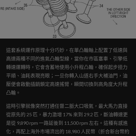
這套系統運作原理十分巧妙，在單凸輪軸上配置了低速與
高速兩種不同的進氣凸輪型線，當你在市區塞車、引擎低
轉速運轉時，它會含蓄地使用小升程凸輪，確保起步扭力
平順、油耗表現亮眼；一旦你轉入山道右手大補油門，油
壓便會啟動插銷鎖定高速搖臂，瞬間切換到高角度大升程
凸輪。
這時引擎就像突然打通任督二脈大口吸氣，最大馬力直接
從原先的 25 匹，暴力激增 17% 來到 29.2 匹，斷油轉速更
是從 9,890 rpm 一路延後到 11,500 rpm 左右。這種有感進
化，再配上海外市場流出的 18,980 人民幣（折合新台幣約