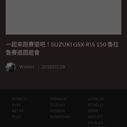
一起來跑賽道吧！SUZUKI GSX-R\S 150 魯拉
魯賽道園遊會
Webber
2018/05/28
KYMCO
YAMAHA
APRILIA
SYM
SUZUKI
BENELLI
AEON
HONDA
BMW
PGO
KAWASAKI
DUCATI
HARLEY-