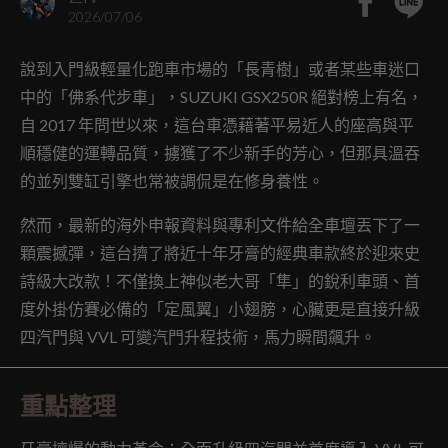
2026/07/06
說到入門級輕量化跑車市場的「長青樹」或者某些車迷口
中的「佛系代步車」，SUZUKI GSX250R 絕對榜上有名，
自 2017 年問世以來，這台車憑藉著平易近人的座高與平
順穩健的運轉品質，擄獲了不少新手的芳心，但那具溫吞
的並列雙缸引擎也常被調侃是在修身養性。
然而，最新的海外申報資料與專利文件給全車壇丟下了一
顆震撼彈，這台擠了將近十年牙膏的經典車款終於迎來史
詩級大改款！不僅換上神似老大哥「隼」的銳利車頭、首
度外掛仿賽必備的「定風翼」小翅膀，心臟更是直接升級
四汽門與 VVL 可變汽門升程技術，馬力瞬間飆升。
重點整理