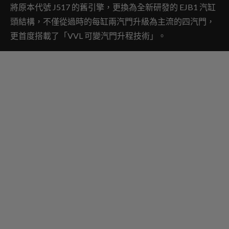
將原本代號 J517 的舊引擎，更換為全新研發的 EJB1 汽缸
頭結構，不僅從過時的每缸兩汽門升級為主流的四汽門，
更首度搭載了「VVL 可變汽門升程技術」。