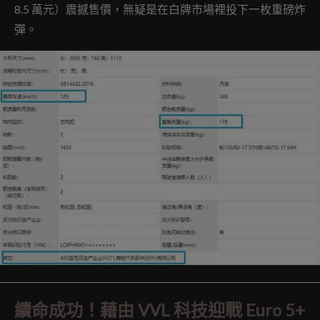
8.5 萬元）震撼售價，無疑是在白牌市場裡投下一枚重磅炸
彈。
續命成功！藉由 VVL 科技迎戰 Euro 5+