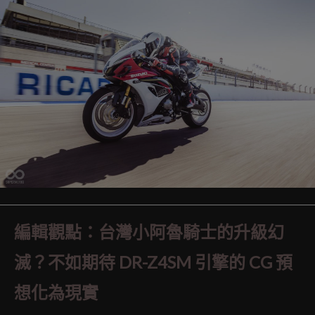
編輯觀點：台灣小阿魯騎士的升級幻
滅？不如期待 DR-Z4SM 引擎的 CG 預
想化為現實