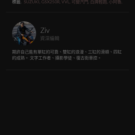
標籤.
SUZUKI,
GSX250R,
VVL,
可變汽門,
白牌輕跑,
小阿魯,
Ziv
資深編輯
期許自己能有單缸的可靠、雙缸的浪漫、三缸的滑順、四缸
的成熟。 文字工作者、攝影學徒、復古街車控。