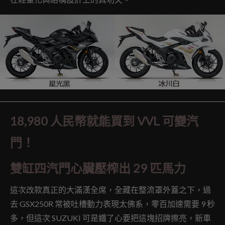
18,980 人民幣就能買到 VVL 可變汽
門！
雙缸四汽門心臟壓榨出 29 匹馬力
這次改款真正的大滿漢全席，全藏在整流罩外蓋之下，過
去 GSX250R 常被吐槽動力表現太佛系，零百加速需要 9 秒
多，但這次 SUZUKI 可是鐵了心要把這塊招牌擦亮，新車