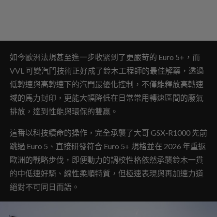
如今歐洲法規甚至進一步收緊到了更嚴苛的 Euro 5+，而
VVL 可變汽門技術正好成了鈴木工程師的最佳解藥，透過
低轉速與高轉速下的汽門最優化控制，不僅能釋放高轉速
域的馬力封印，更能大幅降低在日常常用轉速區間的廢氣
排放，達到性能與環保的雙贏。
這番以科技續命的操作，完全承襲了大哥 GSX-R1000 先前
跳過 Euro 5、直接研發符合 Euro 5+ 規格並在 2026 年重返
歐洲的戰略步伐，即便動力的調校性格依然承襲鈴木一貫
的中低速好騎、線性柔順特質，但極速表現與再加速力道
絕對不可同日而語。