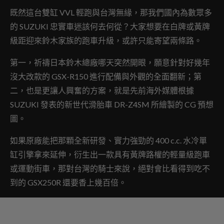
既然這台雙缸 VVL 輕跑與台灣無緣，那我們國內為數眾多
的 SUZUKI 忠實車迷該何去何從？大家想要在白牌或黃牌
級距迎來鈴木家族的跑車升級，或許只能寄望兩條路。
第一，祈禱日本鈴木總廠哪天突然開眼，願意針對好幾年
沒大改款的 GSX-R150 進行配備與外觀的全面翻新；第
二，也是更讓人興奮的方案，就是先前海外媒體根據
SUZUKI 發表的新世代滑胎車 DR-Z4SM 所繪製的 CG 預想
圖。
如果原廠能把那顆全新研發、實力強勁的 400 c.c. 水冷單
缸引擎拿來延伸，衍生出一款具有黃牌路權的輕量級跑車
或運動街車，那對台灣的騎士來說，絕對會比看得到吃不
到的 GSX250R 還要香上幾百倍。