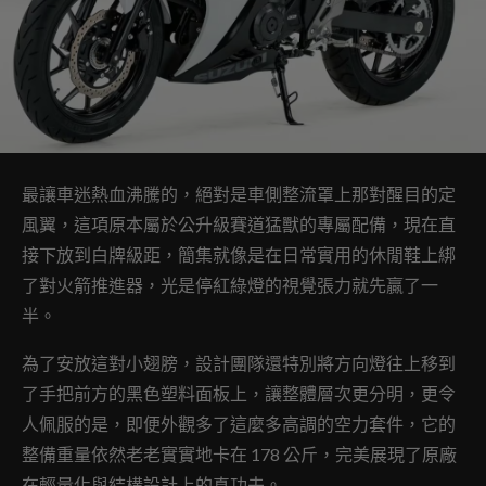
最讓車迷熱血沸騰的，絕對是車側整流罩上那對醒目的定
風翼，這項原本屬於公升級賽道猛獸的專屬配備，現在直
接下放到白牌級距，簡集就像是在日常實用的休閒鞋上綁
了對火箭推進器，光是停紅綠燈的視覺張力就先贏了一
半。
為了安放這對小翅膀，設計團隊還特別將方向燈往上移到
了手把前方的黑色塑料面板上，讓整體層次更分明，更令
人佩服的是，即便外觀多了這麼多高調的空力套件，它的
整備重量依然老老實實地卡在 178 公斤，完美展現了原廠
在輕量化與結構設計上的真功夫。