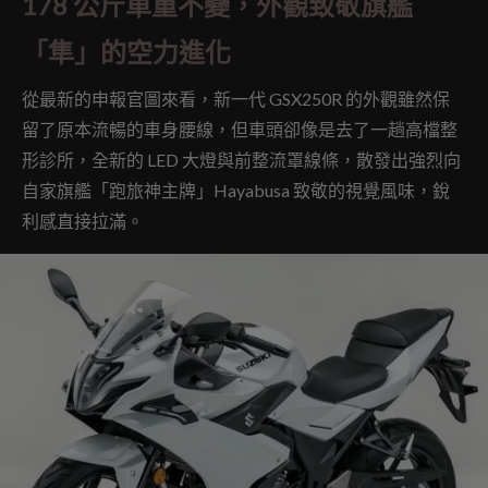
178 公斤車重不變，外觀致敬旗艦
「隼」的空力進化
從最新的申報官圖來看，新一代 GSX250R 的外觀雖然保
留了原本流暢的車身腰線，但車頭卻像是去了一趟高檔整
形診所，全新的 LED 大燈與前整流罩線條，散發出強烈向
自家旗艦「跑旅神主牌」Hayabusa 致敬的視覺風味，銳
利感直接拉滿。