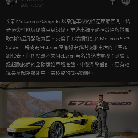
2017/11/24
全新McLaren 570S Spider以敞篷車型的恬適座艙空間，結
合頂尖性能與優雅車身線條，塑造出獨享熱情豔陽與微風
吹拂的超凡駕駛氛圍。英倫手工精細打造的McLaren 570S
Spider，將成為McLaren產品線中體現優雅生活的上空超
跑代表，但卻絲毫不失McLaren 著名的競技靈魂：延續頂
級超跑必備的全碳纖維單體底盤、中製引擎設計，更有敞
篷豪華超跑級距中，最極致的操控體驗。