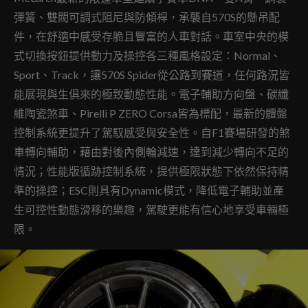
彈簧、雙閥可調式阻尼與防傾桿，承襲自570S的懸吊配
件，在舒適中感受存脆且豐富的人車對話。車室中央的模
式切換按鈕提供動力及操控各三種風格設定：Normal、
Sport、Track，讓570S Spider從公路到賽道，任何路況皆
能展現與生俱來的極致動態性能。電子輔助方向盤、碳纖
維陶瓷煞車、Pirelli P ZERO Corsa皆為標配，最新的體盤
控制系統更提升了駕馭感受與安全性。自F1賽場研發的煞
車轉向輔助，藉由對後內側輪減速，達到減少轉向不足的
情況；性能版循跡控制系統，提供極限狀態下依然保持精
準的操控；ESC則具有Dynamic模式，降低電子輔助並產
生可控性動態滑移的樂趣，駕駛更能有信心地享受車輛極
限。