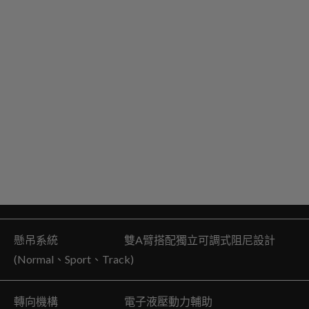
懸吊系統 雙A臂搭配獨立可調式阻尼設計
(Normal、Sport、Track)
轉向機構 電子液壓動力輔助