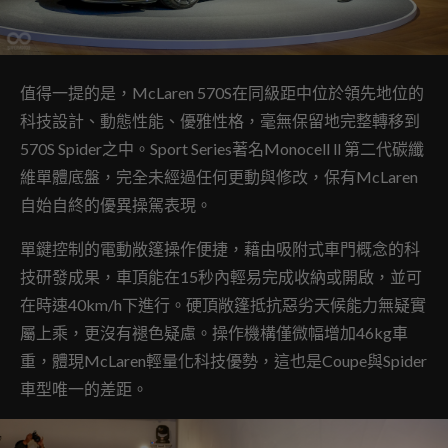
值得一提的是，McLaren 570S在同級距中位於領先地位的
科技設計、動態性能、優雅性格，毫無保留地完整轉移到
570S Spider之中。Sport Series著名Monocell ll 第二代碳纖
維單體底盤，完全未經過任何更動與修改，保有McLaren
自始自終的優異操駕表現。
單鍵控制的電動敞篷操作便捷，藉由吸附式車門概念的科
技研發成果，車頂能在15秒內輕易完成收納或開啟，並可
在時速40km/h下進行。硬頂敞篷抵抗惡劣天候能力無疑實
屬上乘，更沒有褪色疑慮。操作機構僅微幅增加46kg車
重，體現McLaren輕量化科技優勢，這也是Coupe與Spider
車型唯一的差距。