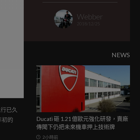
Webber
2018/12/25
NEWS
風行已久
Ducati 砸 1.21 億歐元強化研發，賣廠
年初的
傳聞下仍把未來機車押上技術牌
2小時前