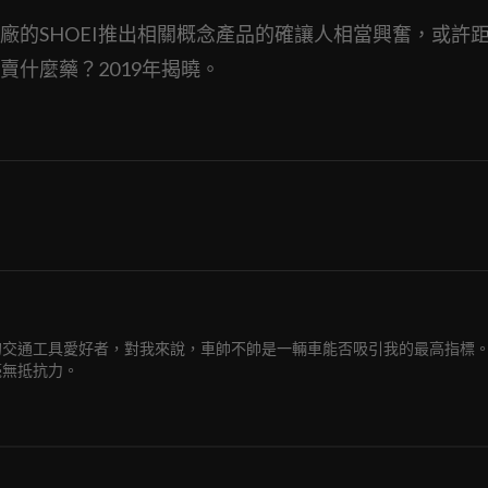
廠的SHOEI推出相關概念產品的確讓人相當興奮，或許
賣什麼藥？2019年揭曉。
的交通工具愛好者，對我來說，車帥不帥是一輛車能否吸引我的最高指標
毫無抵抗力。