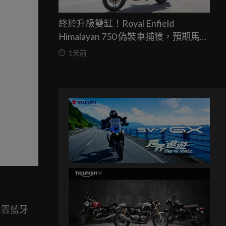
終於升級雙缸！Royal Enfield
Himalayan 750 偽裝車捕獲，預期馬力
突破67匹，最快米蘭車展亮相
1天前
內置藍牙