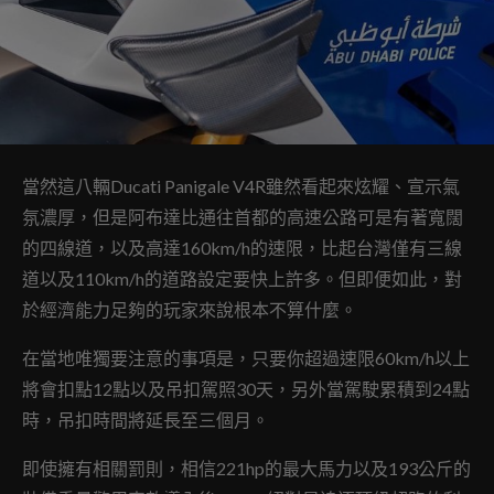
當然這八輛Ducati Panigale V4R雖然看起來炫耀、宣示氣
氛濃厚，但是阿布達比通往首都的高速公路可是有著寬闊
的四線道，以及高達160km/h的速限，比起台灣僅有三線
道以及110km/h的道路設定要快上許多。但即便如此，對
於經濟能力足夠的玩家來說根本不算什麼。
在當地唯獨要注意的事項是，只要你超過速限60km/h以上
將會扣點12點以及吊扣駕照30天，另外當駕駛累積到24點
時，吊扣時間將延長至三個月。
即使擁有相關罰則，相信221hp的最大馬力以及193公斤的