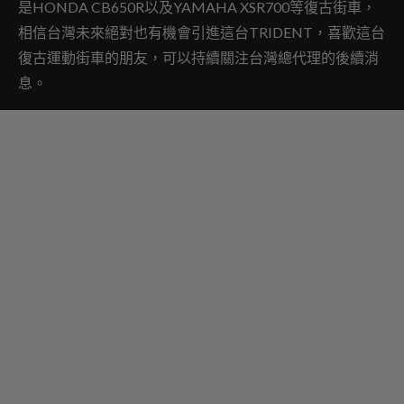
是HONDA CB650R以及YAMAHA XSR700等復古街車，
相信台灣未來絕對也有機會引進這台TRIDENT，喜歡這台
復古運動街車的朋友，可以持續關注台灣總代理的後續消
息。