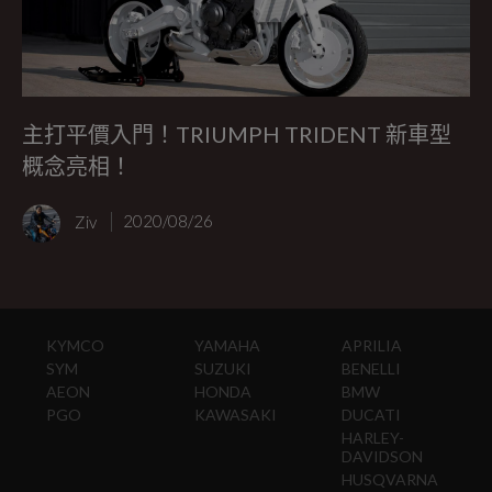
主打平價入門！TRIUMPH TRIDENT 新車型
概念亮相！
Ziv
2020/08/26
KYMCO
YAMAHA
APRILIA
SYM
SUZUKI
BENELLI
AEON
HONDA
BMW
PGO
KAWASAKI
DUCATI
HARLEY-
DAVIDSON
HUSQVARNA