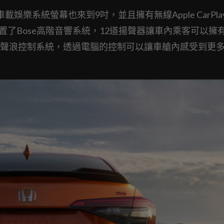
樂系統螢幕也來到9吋，並且擁有無線Apple CarPla
廠更配置了Bose高階音響系統，12道揚聲器讓車內乘客可以擁
聲浪控制系統，透過電腦的控制可以讓車艙內感受到更