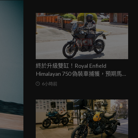
終於升級雙缸！Royal Enfield
Himalayan 750 偽裝車捕獲，預期馬力
突破67匹，最快米蘭車展亮相
6小時前