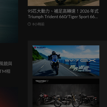
95匹大動力、補足高轉速！2026 年式
Triumph Trident 660/Tiger Sport 660
兩車均一價 39.9 萬台灣發表
8小時前
的風鏡與
TM相