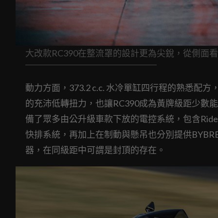
大改款RC390在整流罩的設計更為尖銳，從側面
動力方面，373.2 c.c. 水冷單缸四行程的熟悉配
的充沛低轉扭力，也讓RC390成為黃牌級距少數
備了眾多由公升級車款下放的電控系統，包含Ride-
快排系統，再加上在制動與懸吊也分別提供BYBRE
器，在同級距中可謂是封頂的存在。