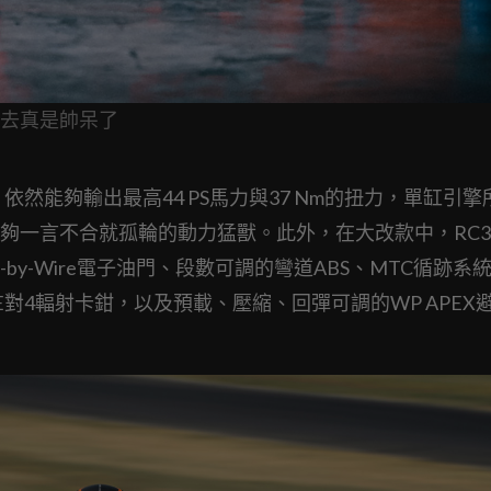
看去真是帥呆了
方，依然能夠輸出最高44 PS馬力與37 Nm的扭力，單缸引
能夠一言不合就孤輪的動力猛獸。此外，在大改款中，RC3
by-Wire電子油門、段數可調的彎道ABS、MTC循跡系
對4輻射卡鉗，以及預載、壓縮、回彈可調的WP APEX