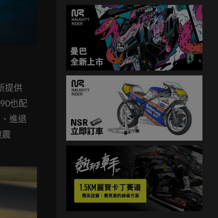
擎所提供
90也配
統、進退
避震