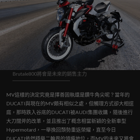
Brutale800將會是未來的銷售主力
MV這樣的決定究竟是擇善固執還是鑽牛角尖呢？當年的
DUCATI與現在的MV頗有相似之處，但觸理方式卻大相逕
庭，那時跌入谷底的DUCATI被AUDI集團收購，隨後進行
大刀闊斧的改革，並且推出了概念相當新穎的全新車型
Hypermotard，一舉挽回頹勢重返榮耀，直至今日
DUCATI依然穩舉二輪界的領導地位，而MV的未來又將會