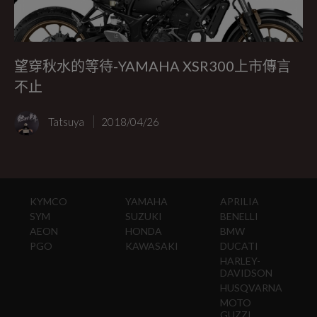
望穿秋水的等待-YAMAHA XSR300上市傳言
不止
Tatsuya
2018/04/26
KYMCO
YAMAHA
APRILIA
SYM
SUZUKI
BENELLI
AEON
HONDA
BMW
PGO
KAWASAKI
DUCATI
HARLEY-
DAVIDSON
HUSQVARNA
MOTO
GUZZI