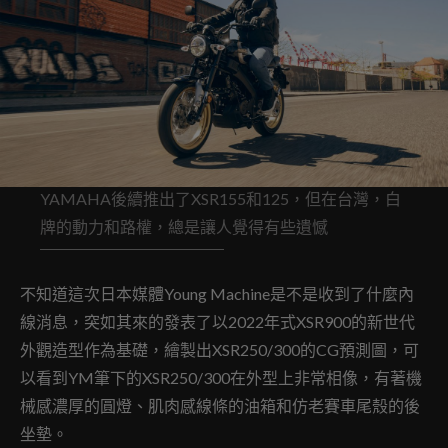
YAMAHA後續推出了XSR155和125，但在台灣，白
牌的動力和路權，總是讓人覺得有些遺憾
不知道這次日本媒體Young Machine是不是收到了什麼內
線消息，突如其來的發表了以2022年式XSR900的新世代
外觀造型作為基礎，繪製出XSR250/300的CG預測圖，可
以看到YM筆下的XSR250/300在外型上非常相像，有著機
械感濃厚的圓燈、肌肉感線條的油箱和仿老賽車尾殼的後
坐墊。