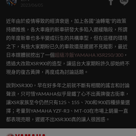
2023/06/05
近年由於疫情導致的經濟衰退，加上各國“油轉電”的政策
持續推進，各大車廠的新車研發大多陷入遲緩階段，所謂
的年度新車也多半變成衍生的共構車型，但在這樣的環境
之下，有些大家期盼已久的車款還是遲遲不見蹤影，最近
日本媒體就挖出了一個
超級冷飯YAMAHA XSR250/300
，
透過大改款XSR900的造型，讓這台大家期盼許久卻始終不
現身的復古黃牌，再度成為討論話題。
說到XSR300，早在好多年之前就不斷有相關的謠言和討論
聲浪，只可惜YAMAHA似乎是鐵了心不出黃牌復古街車，
讓XSR家族至今仍然只有125、155、700和900四種排量選
擇；考量到YAMAHA YZF-R3、MT-03在市場上銷量一直
都表現亮眼，遲遲不出XSR300真的讓人很困惑。