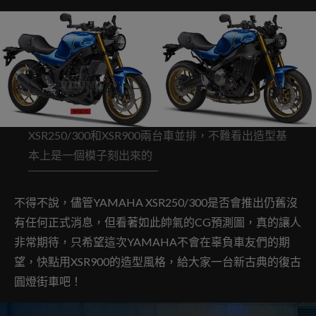
XSR250/300和XSR900兩台車並排，不難看出造型基
本上是一個模子刻出來的
不得不說，儘管YAMAHA XSR250/300是否會推出仍舊沒
有任何正式消息，但看著如此帥氣的CG預測圖，真的讓人
非常期待，只希望這次YAMAHA不會在辜負車友們的期
望，快點用XSR900的造型風格，給大家一台新古典的復古
圓燈街車吧！