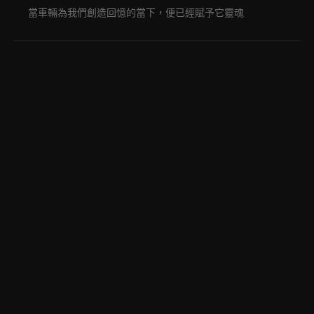
當車輛為我們創造回憶的當下，便已經賦予它靈魂