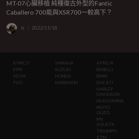
MT-07心臟移植 純種復古外型的Fantic
Caballero 700能與XSR700一較高下？
N
2022/11/18
KYMCO
YAMAHA
APRILIA
SYM
SUZUKI
BENELLI
AEON
HONDA
BMW
PGO
KAWASAKI
DUCATI
HARLEY-
DAVIDSON
HUSQVARNA
MOTO
GUZZI
MV
AGUSTA
TRIUMPH
KTM