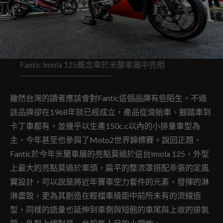
Fantic Imola 125概念車於米蘭車展中亮相
雖然台灣的讀者應該會對Fantic這個品牌有些陌生，不過
該品牌卻在1968年就已經成立，產品從滑胎車、腳踏車到
卡丁車都有，並幾乎以生產150c.c以內的小排量車型為
主，今年甚至也參與了Moto2世界錦標賽。說回正題，
Fantic於今年米蘭車展的亮點莫過於這台Imola 125，外型
上最大的亮點莫過於車頭，扁平的整流罩搭配乖張的定風
翼設計，可以說是將近年賽車空力套件的元素，發揮的淋
淋盡致，更為其創造在輕檔車級距中前所未有的流線造
型，同樣的語彙也延伸到車側與短翹的車尾與上收的排氣