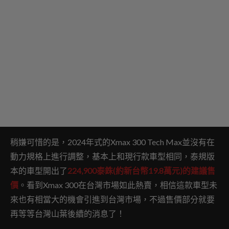
稍嫌可惜的是，2024年式的Xmax 300 Tech Max並沒有在
動力規格上進行調整，基本上和現行款車型相同，泰規版
本的車型開出了
224,900泰銖(約新台幣19.8萬元)的建議售
價
。看到Xmax 300在台灣市場如此熱賣，相信這款車型未
來也有相當大的機會引進到台灣市場，不過售價部分就要
再等等台灣山葉後續的消息了！