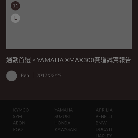
11
L
通勤首選。YAMAHA XMAX300賽道試駕報告
Ben
2017/03/29
KYMCO
YAMAHA
APRILIA
SYM
SUZUKI
BENELLI
AEON
HONDA
BMW
PGO
KAWASAKI
DUCATI
HARLEY-