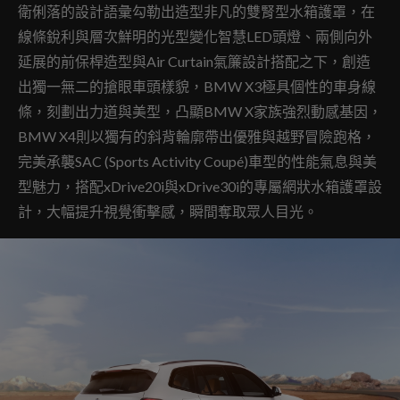
衛俐落的設計語彙勾勒出造型非凡的雙腎型水箱護罩，在
線條銳利與層次鮮明的光型變化智慧LED頭燈、兩側向外
延展的前保桿造型與Air Curtain氣簾設計搭配之下，創造
出獨一無二的搶眼車頭樣貌，BMW X3極具個性的車身線
條，刻劃出力道與美型，凸顯BMW X家族強烈動感基因，
BMW X4則以獨有的斜背輪廓帶出優雅與越野冒險跑格，
完美承襲SAC (Sports Activity Coupé)車型的性能氣息與美
型魅力，搭配xDrive20i與xDrive30i的專屬網狀水箱護罩設
計，大幅提升視覺衝擊感，瞬間奪取眾人目光。