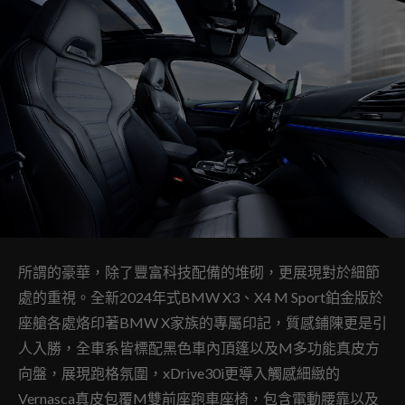
所謂的豪華，除了豐富科技配備的堆砌，更展現對於細節
處的重視。全新2024年式BMW X3、X4 M Sport鉑金版於
座艙各處烙印著BMW X家族的專屬印記，質感鋪陳更是引
人入勝，全車系皆標配黑色車內頂篷以及M多功能真皮方
向盤，展現跑格氛圍，xDrive30i更導入觸感細緻的
Vernasca真皮包覆M雙前座跑車座椅，包含電動腰靠以及