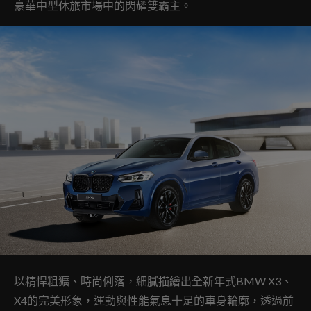
豪華中型休旅市場中的閃耀雙霸主。
以精悍粗獷、時尚俐落，細膩描繪出全新年式BMW X3、
X4的完美形象，運動與性能氣息十足的車身輪廓，透過前