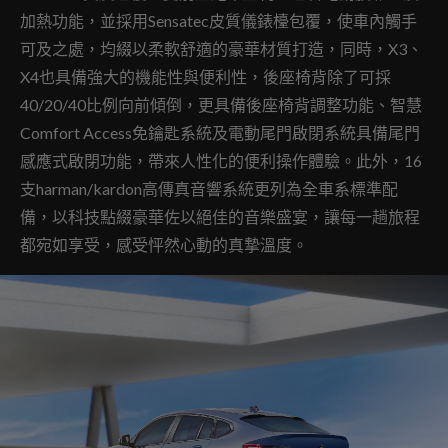
加熱功能，並採用Sensatec皮質儀錶檯包覆，使車內觸手
可及之處，均綴以柔軟舒適的豪華材質打造，同時，X3、
X4也具備強大的機能性與便利性，後座椅背除了可採
40/20/40比例向前傾倒，更具備後座椅背調整功能、智慧
Comfort Access免鑰匙系統及電動尾門啟閉系統具備尾門
感應式啟閉功能，帶來人性化的便利操作體驗。此外，16
支harman/kardon高傳真音響系統更列為全車系標準配
備，以科技點綴豪華佐以絕佳的音樂盛宴，讓每一趟旅程
都宛如享受，感受怦然心動的真摯溫度。