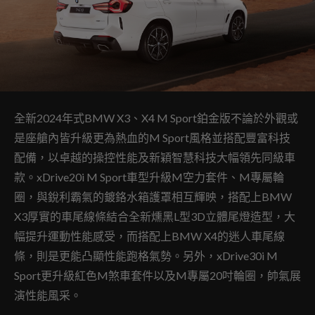
全新2024年式BMW X3、X4 M Sport鉑金版不論於外觀或
是座艙內皆升級更為熱血的M Sport風格並搭配豐富科技
配備，以卓越的操控性能及新穎智慧科技大幅領先同級車
款。xDrive20i M Sport車型升級M空力套件、M專屬輪
圈，與銳利霸氣的鍍鉻水箱護罩相互輝映，搭配上BMW
X3厚實的車尾線條結合全新燻黑L型3D立體尾燈造型，大
幅提升運動性能感受，而搭配上BMW X4的迷人車尾線
條，則是更能凸顯性能跑格氣勢。另外，xDrive30i M
Sport更升級紅色M煞車套件以及M專屬20吋輪圈，帥氣展
演性能風采。