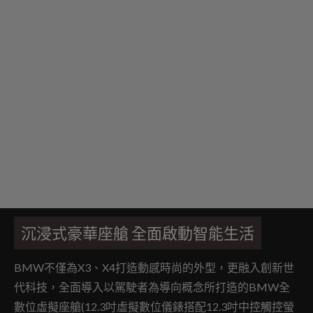
沉浸式豪華座艙 全面啟動智能生活
BMW不僅為X3、X4打造動感時尚的外型，更融入創新世
代科技，全面導入以駕駛者為導向概念所打造的BMW全
數位虛擬座艙(12.3吋虛擬數位儀錶搭配12.3吋中控觸控螢