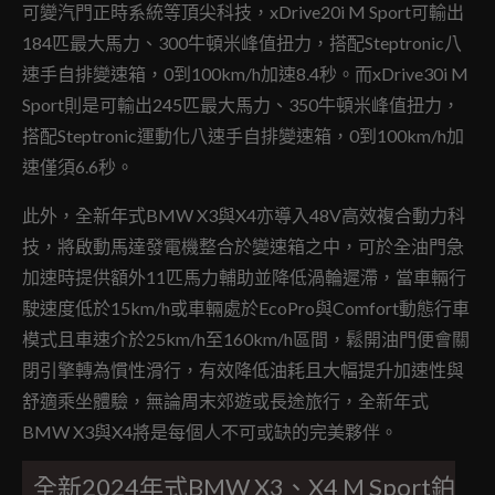
可變汽門正時系統等頂尖科技，xDrive20i M Sport可輸出
184匹最大馬力、300牛頓米峰值扭力，搭配Steptronic八
速手自排變速箱，0到100km/h加速8.4秒。而xDrive30i M
Sport則是可輸出245匹最大馬力、350牛頓米峰值扭力，
搭配Steptronic運動化八速手自排變速箱，0到100km/h加
速僅須6.6秒。
此外，全新年式BMW X3與X4亦導入48V高效複合動力科
技，將啟動馬達發電機整合於變速箱之中，可於全油門急
加速時提供額外11匹馬力輔助並降低渦輪遲滯，當車輛行
駛速度低於15km/h或車輛處於EcoPro與Comfort動態行車
模式且車速介於25km/h至160km/h區間，鬆開油門便會關
閉引擎轉為慣性滑行，有效降低油耗且大幅提升加速性與
舒適乘坐體驗，無論周末郊遊或長途旅行，全新年式
BMW X3與X4將是每個人不可或缺的完美夥伴。
全新2024年式BMW X3、X4 M Sport鉑