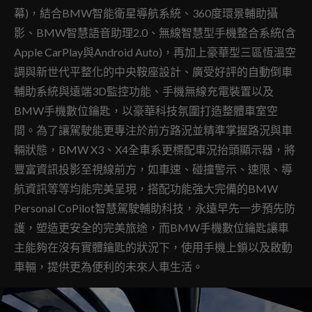
幕)，結合BMW智能衛星導航系統、360度環景輔助攝
影、BMW智慧語音助理2.0、無線智慧型手機整合系統(含
Apple CarPlay與Android Auto)，再加上豪華型三區恆溫空
調與新世代平整化的中央鞍座設計、廣受好評的自動倒車
輔助系統與遠端3D監控功能、手機無線充電裝置以及
BMW手機數位鑰匙，以豪華科技氛圍打造整體車室空
間。為了讓駕駛能更專注於前方路況並精準掌握路況與車
輛狀態，BMW X3、X4全車系更標配車況抬頭顯示器，將
豐富資訊投影至視線前方，如車速、碰撞警示、速限、導
航資訊等等均能完美呈現，搭配功能強大完備的BMW
Personal CoPilot智慧駕駛輔助科技，永遠早先一步預先防
護，塑造更安全的完美旅途，而BMW手機數位鑰匙讓車
主能夠在沒有實體鑰匙的狀況下，使用手機上鎖以及啟動
車輛，提供更為便利的未來人車生活。