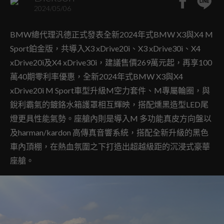
2024/05/06
BMW總代理汎德正式發表全新2024年式BMW X3與X4 M
Sport鉑金版，共導入X3 xDrive20i、X3 xDrive30i、X4
xDrive20i及X4 xDrive30i，建議售價269萬元起，再享100
萬40期零利率優惠，全新2024年式BMW X3與X4
xDrive20i M Sport車型升級M空力套件、M專屬輪圈，與
銳利霸氣的鍍鉻水箱護罩相互輝映，搭配燻黑造型LED尾
燈更具性能氣勢。座艙內則是導入M 多功能真皮方向盤以
及harman/kardon 高傳真音響系統，搭配全新升級的黑色
車內頂棚，在熱血氛圍之下打造出超越級距的沉浸式豪華
座艙。