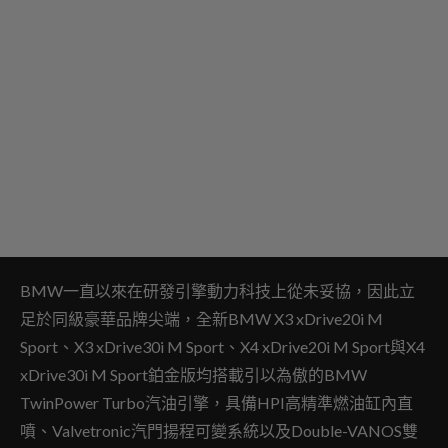
BMW一直以來在研發引擎動力科技上從未妥協，因此立
足於同級豪華品牌尖端，全新BMW X3 xDrive20i M
Sport、X3 xDrive30i M Sport、X4 xDrive20i M Sport與X4
xDrive30i M Sport鉑金版均搭載引以為傲的BMW
TwinPower Turbo汽油引擎，具備HPI高精準燃油缸內直
噴、Valvetronic汽門揚程可變系統以及Double-VANOS雙