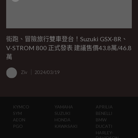
街跑、冒險旅行雙車登台！Suzuki GSX-8R、
V-STROM 800 正式發表 建議售價43.8萬/46.8
萬
Ziv
2024/03/19
KYMCO
YAMAHA
APRILIA
SYM
SUZUKI
BENELLI
AEON
HONDA
BMW
PGO
KAWASAKI
DUCATI
HARLEY-
DAVIDSON