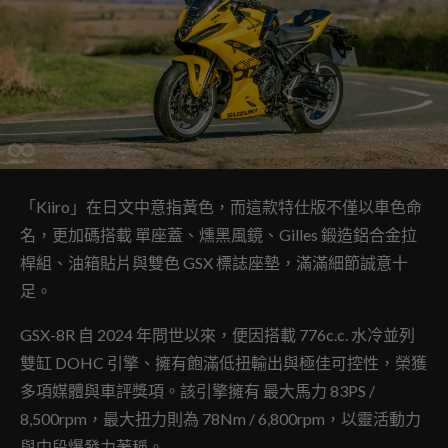
「Kiiro」在日文中意指黃色，而這款特仕版不僅以車色命
名，更加碼搭載 單座蓋、燻黑風鏡、Gilles 鍛造鋁合金拉
桿組、油箱貼片與雙色 GSX 標誌座墊，滿滿細節誠意十
足。
GSX-8R 自 2024 年問世以來，便因搭載 776c.c. 水冷並列
雙缸 DOHC 引擎、擁有飽滿低扭輸出與極佳可控性，榮獲
多項媒體與車評獎項。該引擎擁有 最大馬力 83PS /
8,500rpm，最大扭力則為 78Nm / 6,800rpm，以靈活動力
與中段爆發力著稱。