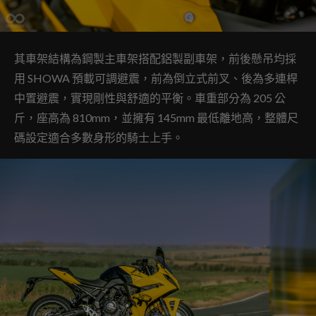
其車架結構為鋼製主車架搭配鋁製副車架，前後懸吊均採
用 SHOWA 預載可調避震，前為倒立式前叉、後為多連桿
中置避震，實現剛性與舒適的平衡。車重部分為 205 公
斤，座高為 810mm，並擁有 145mm 最低離地高，整體尺
碼設定適合多數身形的騎士上手。