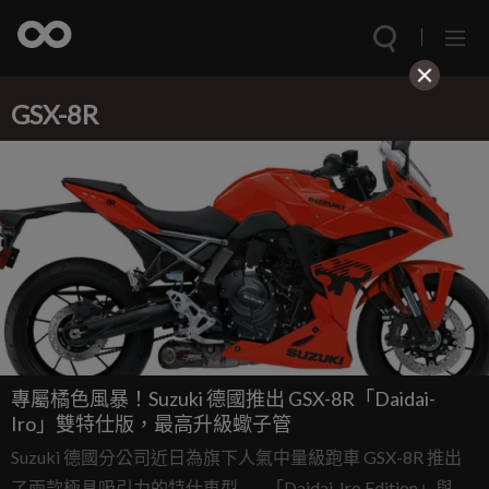
GSX-8R
專屬橘色風暴！Suzuki 德國推出 GSX-8R「Daidai-
Iro」雙特仕版，最高升級蠍子管
Suzuki 德國分公司近日為旗下人氣中量級跑車 GSX-8R 推出
了兩款極具吸引力的特仕車型——「Daidai-Iro Edition」與