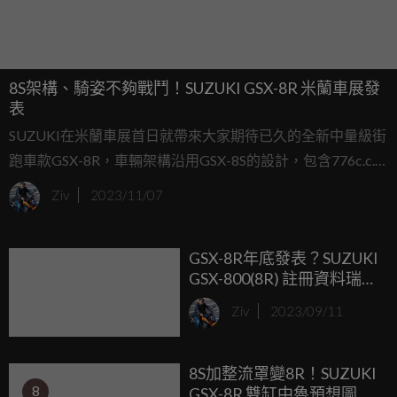
8S架構、騎姿不夠戰鬥！SUZUKI GSX-8R 米蘭車展發
表
SUZUKI在米蘭車展首日就帶來大家期待已久的全新中量級街
跑車款GSX-8R，車輛架構沿用GSX-8S的設計，包含776c.c.
並列雙缸引擎、車架和車尾線條刻畫，電控方面也具備循跡
Ziv
2023/11/07
控制、進退快排、三種動力模式、電子油門等，配上頗為熱
血、動感的外觀設計，GSX-8R絕對會是2024年備受矚目的新
GSX-8R年底發表？SUZUKI
車。
GSX-800(8R) 註冊資料瑞士
曝光！
Ziv
2023/09/11
8S加整流罩變8R！SUZUKI
8
GSX-8R 雙缸中魯預想圖曝