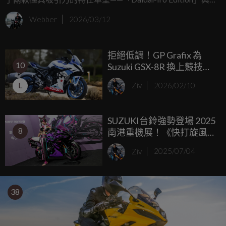
「Daidai-Iro Power Edition」。「Daidai-Iro」在日文中即為
Webber
2026/03/12
「橘色」之意，這兩款特仕車皆換上了亮眼的「Glass Blaze
Orange（玻璃火焰橘）」專屬塗裝，與 2026 年式的常規車
拒絕低調！GP Grafix 為
色做出鮮明區隔。除了吸睛外觀，原廠更奉上了誠意滿滿的
10
Suzuki GSX-8R 換上競技新
升級配件！
衣，讓你的 8R 更有工廠賽
L
Ziv
2026/02/10
車味
SUZUKI台鈴強勢登場 2025
8
南港重機展！《快打旋風
6》聯名特仕車 GSX-8R
Ziv
2025/07/04
Tuned by JURI 驚艷亮相
38