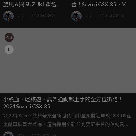
旋風 6 與 SUZUKI 聯名限
台！Suzuki GSX-8R、V-
量版「GSX-8R Tuned by
STROM 800 正式發表 建
Ziv
2025/03/04
Ziv
2024/03/19
JURI」日本亮相
議售價43.8萬/46.8萬
43
L
小熱血、輕旅遊、高架通勤都上手的全方位街跑！
2024 Suzuki GSX-8R
2022年Suzuki終於帶來全新世代的中量級雙缸車款GSX-8S在
米蘭車展盛大登場，這台採用全新並列雙缸平台的運動街
車，從發表上市之後迅速引起不少粉絲的關注，同時大家也