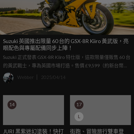
Suzuki 英國推出限量 60 台的 GSX-8R Kiiro 黃武版，亮
眼配色與專屬配備同步上陣！
Suzuki 正式發表 GSX-8R Kiiro 特仕版，這款限量僅販售 60 台
的黃武戰士，專為英國市場打造。售價 £9,599（約新台幣
38.2 萬元），主打搶眼的亮黃色塗裝與黑色廠徽，搭配灰色
Webber
2025/04/14
輪框與鋁合金副車架，整體視覺效果相當強烈。
14
17
L
JURI 黑紫迷幻塗裝！快打
街跑、冒險旅行雙車登