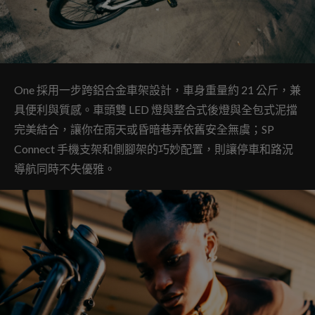
One 採用一步跨鋁合金車架設計，車身重量約 21 公斤，兼
具便利與質感。車頭雙 LED 燈與整合式後燈與全包式泥擋
完美結合，讓你在雨天或昏暗巷弄依舊安全無虞；SP
Connect 手機支架和側腳架的巧妙配置，則讓停車和路況
導航同時不失優雅。