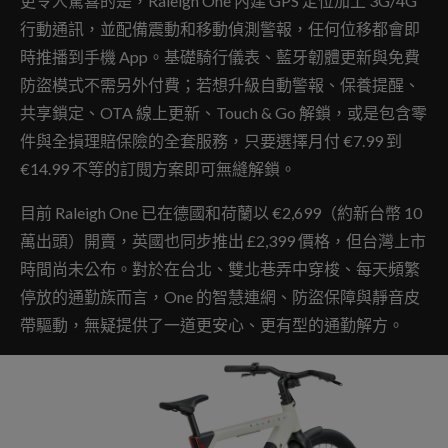
更令人驚喜的是，Raleigh One 內建 GPS 定位加上 3G/4G
行動通訊，並配備震動和移動偵測警報，任何位移都會即
時推播到手機 App。基礎騎行儀表、藍牙韌體更新與免費
防盜模式不需另外付費；若想升級自動警報、保養提醒、
共享鎖定、OTA 線上更新、Touch & Go 解鎖，或是包含零
件與全損理賠保險的全套服務，只要選擇月付 €7.99 到
€14.99 不等的訂閱方案即可無縫解鎖。
目前 Raleigh One 已在德國和荷蘭以 €2,699（約新台幣 10
萬出頭）開賣，英國也同步推出 £2,399 價格，但台灣上市
時間尚未公布。對於在台北、雙北巷弄中穿梭、每天頻繁
停放的通勤族而言，One 的智慧連網、防盜保障與靜音皮
帶驅動，無疑提供了一道更安心、更有型的通勤解方。