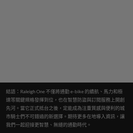
結語：Raleigh One 不僅將通勤 e-bike 的續航、馬力和極
速等關鍵規格發揮到位，也在智慧防盜與訂閱服務上開創
先河。當它正式抵台之後，定能成為注重質感與便利的城
市騎士們不可錯過的新選擇。期待更多在地導入資訊，讓
我們一起迎接更智慧、無縫的通勤時代。