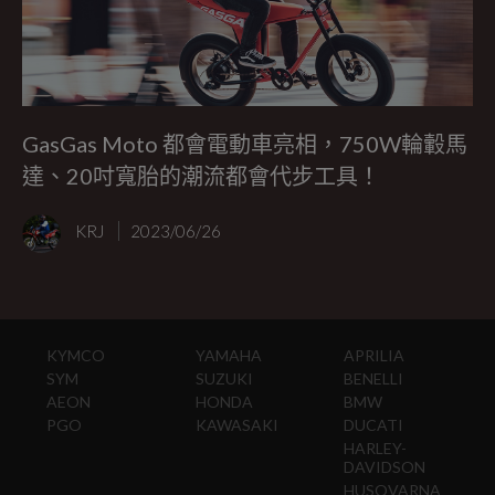
GasGas Moto 都會電動車亮相，750W輪轂馬
達、20吋寬胎的潮流都會代步工具！
KRJ
2023/06/26
KYMCO
YAMAHA
APRILIA
SYM
SUZUKI
BENELLI
AEON
HONDA
BMW
PGO
KAWASAKI
DUCATI
HARLEY-
DAVIDSON
HUSQVARNA