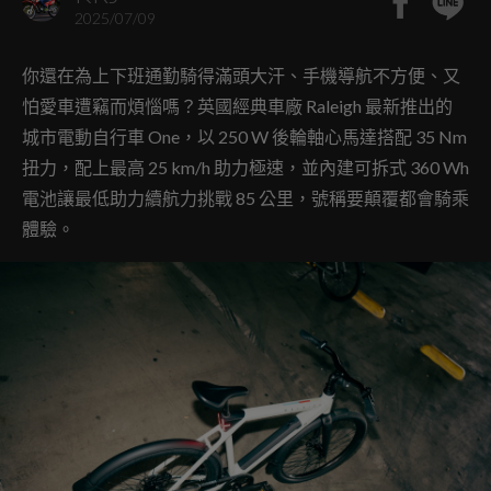
2025/07/09
你還在為上下班通勤騎得滿頭大汗、手機導航不方便、又
怕愛車遭竊而煩惱嗎？英國經典車廠 Raleigh 最新推出的
城市電動自行車 One，以 250 W 後輪軸心馬達搭配 35 Nm
扭力，配上最高 25 km/h 助力極速，並內建可拆式 360 Wh
電池讓最低助力續航力挑戰 85 公里，號稱要顛覆都會騎乘
體驗。