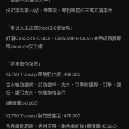
指定車款享72
期、零頭款、零利率再送三萬元購車金
「夏日入主加送
Shoei Z-8
安全帽」
訂購
CB650R E-Clutch
、
CBR650R E-Clutch
並完成領牌即
贈
Shoei Z-8
安全帽
「這夏遊你領航」
XL750 Transalp 運動強化版
: 488,000
含水箱防護網、前防護桿、支架、引擎防護桿、引擎下護
板、護弓支架、快速換檔套件
(
總價值
:60,202)
XL750 Transalp
騎旅機能版
: 478,000
含專屬側箱組、專用支架、鋁合金面板 (
總價值
:45,860)