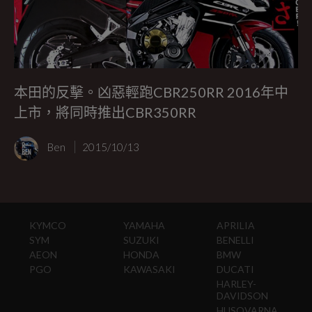
本田的反擊。凶惡輕跑CBR250RR 2016年中
上市，將同時推出CBR350RR
Ben
2015/10/13
KYMCO
YAMAHA
APRILIA
SYM
SUZUKI
BENELLI
AEON
HONDA
BMW
PGO
KAWASAKI
DUCATI
HARLEY-
DAVIDSON
HUSQVARNA