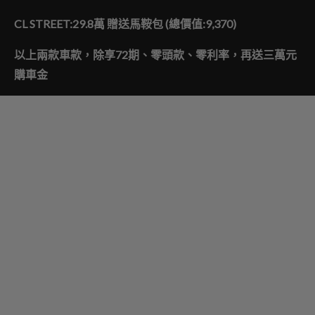
CL STREET:29.8
萬
贈送馬鞍包
(
總價值
:9,370)
以上兩款車款，除享
72
期、零頭款、零利率，再送三萬元
購車金