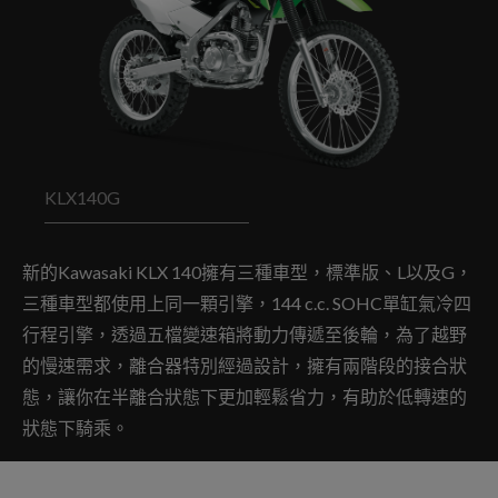
KLX140G
新的Kawasaki KLX 140擁有三種車型，標準版、L以及G，
三種車型都使用上同一顆引擎，144 c.c. SOHC單缸氣冷四
行程引擎，透過五檔變速箱將動力傳遞至後輪，為了越野
的慢速需求，離合器特別經過設計，擁有兩階段的接合狀
態，讓你在半離合狀態下更加輕鬆省力，有助於低轉速的
狀態下騎乘。