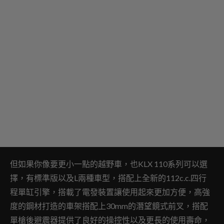
但如果你像要更小一點的越野車，也KLX 110系列可以選
擇，有標準版以及L兩種車型，搭配上全新的112c.c.四行
程單缸引擎，搭載了電發裝置讓使用起來更加方便，高強
度的鋼材打造的車架搭配上30mm的潛望鏡式前叉，搭配
單槍後避震器提供了良好的操控性以及更長的使用壽命，