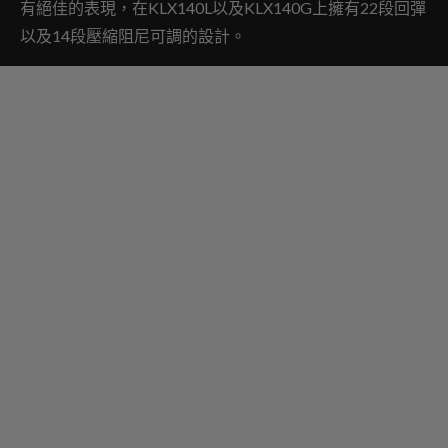
有絕佳的表現，在KLX140L以及KLX140G上擁有22段回彈
以及14段壓縮阻尼可調的設計。