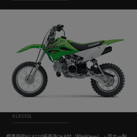
KLX110L
標準版的KLX110座高為26.8吋（約680mm），而大一點