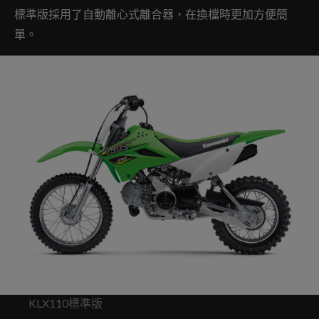
標準版採用了自動離心式離合器，在換檔時更加方便簡
單。
KLX110標準版