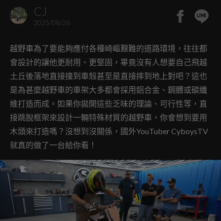
CJ
2025/08/26
越野車為了要能夠應付各種崎嶇艱難的道路環境，往往都
會設計的讓他更耐用、更堅固，畢竟沒有人想要自己飛越
土丘後落地直接撞到車殼甚至是直接摔到地上對吧？這也
是為甚麼越野車的車架大多都會採用鋁合金、鋼體或碳纖
維打造而成。如果你拋開這些乏味的理論、可行性等，直
接跳脫框架來設計一輛特殊材質的越野車，你會想到要用
木頭來打造嗎？沒想到沒關係，國外YouTuber CyboysTV
就真的做了一台給你看！