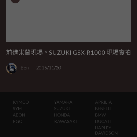
前進米蘭現場。SUZUKI GSX-R1000 現場實拍
Ben
2015/11/20
KYMCO
YAMAHA
APRILIA
SYM
SUZUKI
BENELLI
AEON
HONDA
BMW
PGO
KAWASAKI
DUCATI
HARLEY-
DAVIDSON