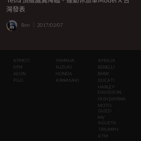
灣發表
Ben
2017/03/07
KYMCO
YAMAHA
APRILIA
SYM
SUZUKI
BENELLI
AEON
HONDA
BMW
PGO
KAWASAKI
DUCATI
HARLEY-
DAVIDSON
HUSQVARNA
MOTO
GUZZI
MV
AGUSTA
TRIUMPH
KTM