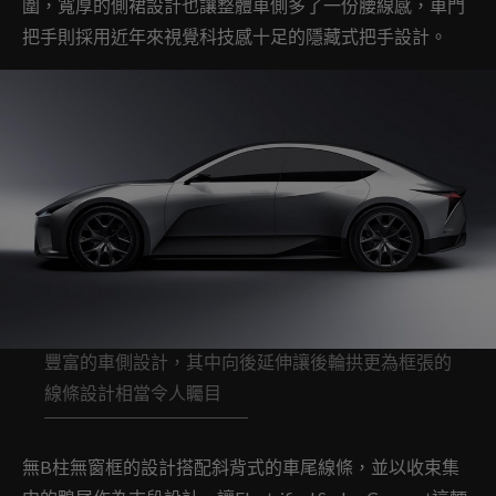
圍，寬厚的側裙設計也讓整體車側多了一份腰線感，車門
把手則採用近年來視覺科技感十足的隱藏式把手設計。
豐富的車側設計，其中向後延伸讓後輪拱更為框張的
線條設計相當令人矚目
無B柱無窗框的設計搭配斜背式的車尾線條，並以收束集