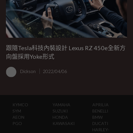
跟隨Tesla科技內裝設計 Lexus RZ 450e全新方
向盤採用Yoke形式
Dickson
2022/04/06
KYMCO
YAMAHA
APRILIA
SYM
SUZUKI
BENELLI
AEON
HONDA
BMW
PGO
KAWASAKI
DUCATI
HARLEY-