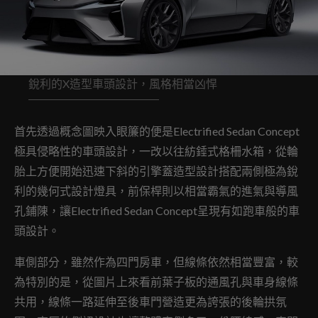
銳利的X造型車頭設計，風格相當凶悍
首先透過概念圖映入眼簾的便是Electrified Sedan Concept
極具侵略性的車頭設計，一改以往紡錘式格柵水箱，從輪
胎上方便開始迅速下斜的引擎蓋造型設計搭配兩側極為銳
利的幾何式設計燈具，前保桿則以相當霸氣的進氣與導風
孔鋪陳，讓Electrified Sedan Concept呈現有如跑車般的車
頭設計。
車側部分，雖然作為四門房車，但線條依然相當豐富，較
為特別的是，從圖片上來看前葉子板的通風孔與車身線條
共用，線條一路延伸至後車門營造更為誇張的後輪拱氛