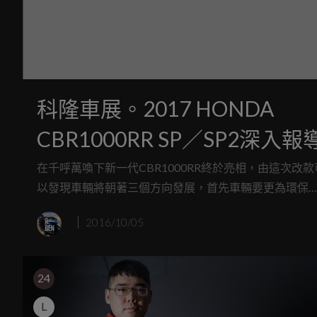
科隆車展。2017 HONDA
CBR1000RR SP／SP2深入報
在千呼萬喚下新一代CBR1000RR終於亮相，由這次改款
以發現車輛將朝著三個方向發展，首先車輛要更為環保
畢竟歐盟四期即將來臨，排放表現直接影響車輛能不能
2016/10/05
牌銷售；接著電控系統大幅提升，將有更多的GP科技下
至市售車；最後則是輕量化，原因在於動力因環保標準
被限縮，減重換取更好的馬力重量比會是另一個發展方
24
向，而這三個要素，能在2017 HONDA CBR1000RR SP
SP2身上看見。
L