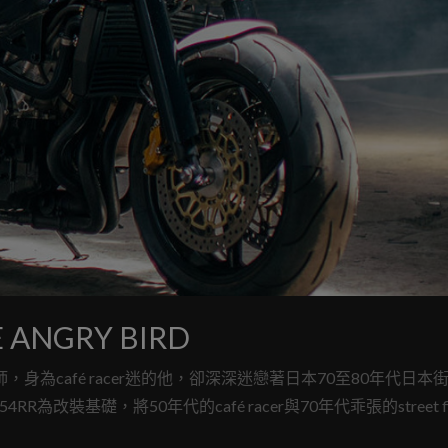
ANGRY BIRD
師，身為café racer迷的他，卻深深迷戀著日本70至80年代日本
4RR為改裝基礎，將50年代的café racer與70年代乖張的street fig
還是要強調，他原本可是一輛貨真價實的仿賽車。