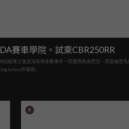
DA賽車學院。試乘CBR250RR
，在澳洲站結束之後並沒有與多數車手一同直飛馬來西亞，而是抽空
School所舉辦...
8