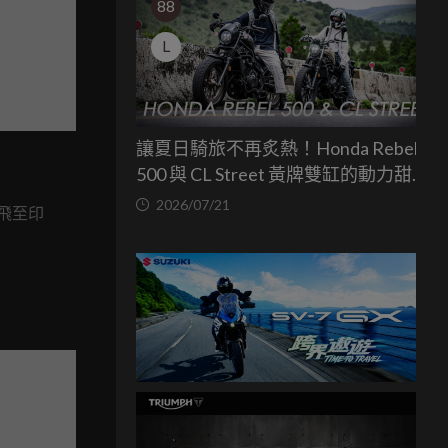
88
L
讓夏日騎旅不再炙熱！Honda Rebel
500 與 CL Street 黃牌雙缸的動力甜蜜
點
2026/07/21
先飛至印