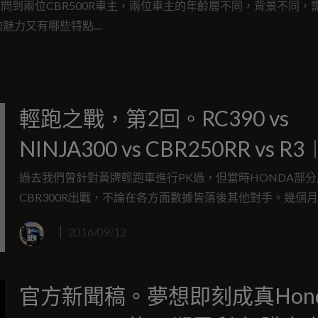
訪問到兩位CBR500R車主，兩位車主的年齡層不同，背景不同，
又有哪些特點....
輕跑之戰，第2回。RC390 vs
NINJA300 vs CBR250RR vs R
上PK
過去我們曾針對黃牌輕跑車進行PK過，但當時HONDA部分
CBR300R出戰，不論在各方面數據皆落後其他對手。幾個
HONDA丟出了全新兵器CBR250RR，強勢的氣燄洗版了全
2016/09/12
日。今天我們就透過紙上PK，用數據帶大家了解加入CBR25
後，輕跑之戰會是怎樣的新局面....
官方新聞稿。夢想即刻成真Hon