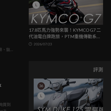
L
17.8匹馬力強勢來襲！KYMCO G7 二
代油電白牌跑旅，PTM重機傳動系統
與8公斤減重的操控饗宴
2026/07/23
快排、鈦
令人眼
評測
＆
36
L
夠買到