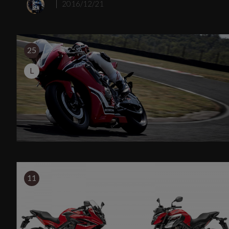
2016/12/21
25
L
11