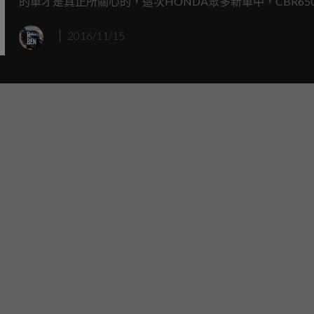
的車才是真正所關心的，這次HONDA眾多新車中，CBR65
CB650F這對雙生車也進行小幅度進化，重點是，這兩款車
2016/11/15
田有銷售車款，代表未來勢必會在台灣出現，尤其有意要買
車的人，可以先透過這次車展報導先來嘗鮮。