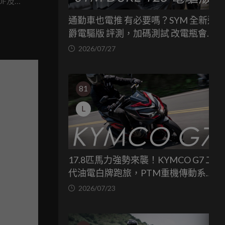
0F及
是台灣本
通勤車也電推 有必要嗎？SYM 全新迪
這兩款
爵電驅版 評測，加碼測試 改電瓶會更
省油嗎？
2026/07/27
81
L
17.8匹馬力強勢來襲！KYMCO G7 二
代油電白牌跑旅，PTM重機傳動系統
與8公斤減重的操控饗宴
2026/07/23