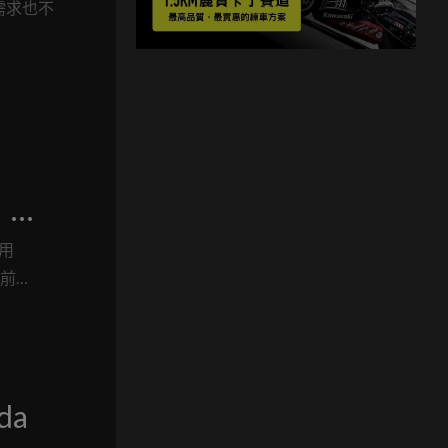
需求也不
3︱紙
用
月前
球車迷數
0RR
da