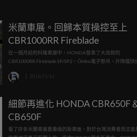
米蘭車展。回歸本質操控至上
CBR1000RR Fireblade
在一個月前的科隆車展中，HONDA發表了大改款的
CBR1000RR Fireblade SP/SP2，Öhlins電子懸吊、升降檔
合金油箱與完整的電控系統，各方面都獲得飛躍性的提升，
2016/11/16
睛為之一亮，那標準版....
細節再進化 HONDA CBR650F
CB650F
看了許多米蘭車展重量級的新車後，對於台灣消費者而言能