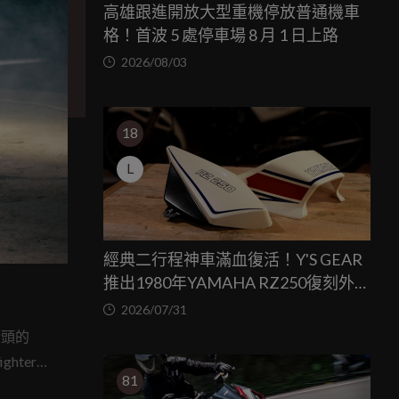
高雄跟進開放大型重機停放普通機車
格！首波 5 處停車場 8 月 1 日上路
2026/08/03
18
L
經典二行程神車滿血復活！Y'S GEAR
推出1980年YAMAHA RZ250復刻外裝
套件
2026/07/31
街頭的
hter
81