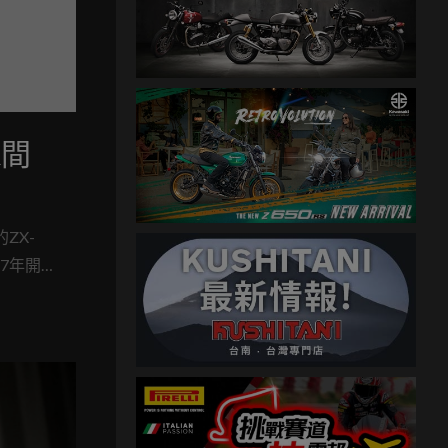
R間
ZX-
17年開
，連是否會