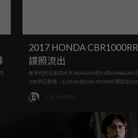
2017 HONDA CBR1000R
導
諜照流出
可
新世代的日系四大天YAMAHA的R1與KAWASAKI的
，
10R早已登場，SUZUKI的GSX-R1000也預定在20
掛
始販售，唯獨HONDA CBR1000RR只聞樓梯響
2016/09/14
放
於年底的歐洲車展中展出都是個謎....
而
／