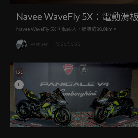
Navee WaveFly 5X
Navee WaveFly 5X 可載兩人，續航約80.0km。
Webber
2026/06/23
120
L