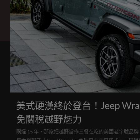
美式硬漢終於登台！Jeep Wra
免關稅越野魅力
睽違 15 年，那家把越野當作三餐在吃的美國老字號品牌 Je