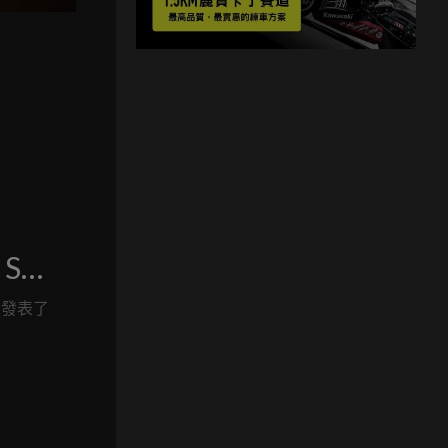
 S
hini
台灣發表了
尖空氣力
幻逸品
式速度盛宴