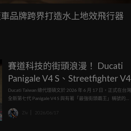
：電動滑板車品牌跨界打造水上地效飛行器
賽道科技的街頭浪漫！ Ducati
Panigale V4 S、Streetfighter V4
發表，限量 Tricolore、Lamborg
Ducati Taiwan 總代理碩文於 2026 年 6 月 17 日，正式在
全新第七代 Panigale V4 S 與有著「最強街頭霸王」稱號的
聯名版同場現身
Streetfighter V4 S ；這不僅僅是馬力數據的推疊，更是頂
Ziv
2026/06/17
學與車架韌性的完美融合；與此同時，現場更迎來了堪稱夢
的 Panigale V4 Lamborghini 限量版交車儀式 ，為這場義
畫下最奢華的註腳。