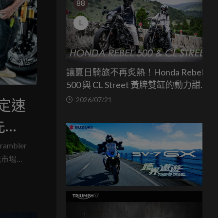
88
L
讓夏日騎旅不再炙熱！Honda Rebel
500 與 CL Street 黃牌雙缸的動力甜蜜
點
2026/07/21
、定速
先鑑
ambler
性能市場的