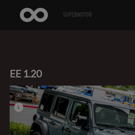
EE 1.20
30
L