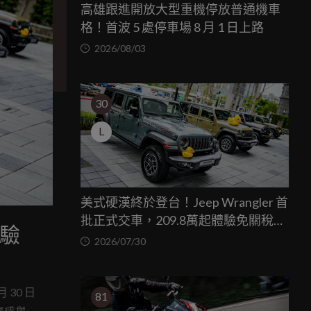
高雄跟進開放大型重機停放普通機車
格！首波 5 處停車場 8 月 1 日上路
2026/08/03
30
L
美式硬漢終於登台！Jeep Wrangler 首
批正式交車，209.8萬起體驗免關稅越
體驗
野魅力
2026/07/30
30 日
81