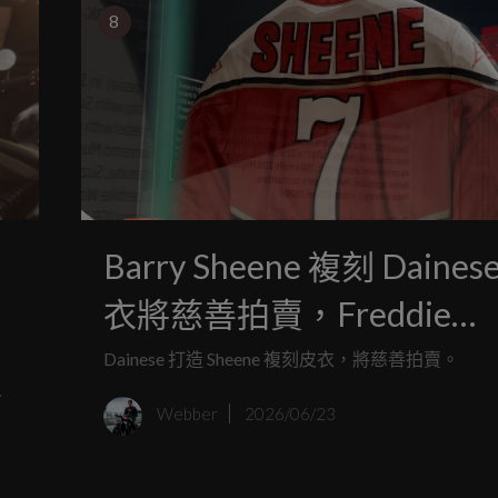
8
Barry Sheene 複刻 Daines
國
衣將慈善拍賣，Freddie
Sheene 先穿上 Goodwood
，
Dainese 打造 Sheene 複刻皮衣，將慈善拍賣。
的
Webber
2026/06/23
」
無