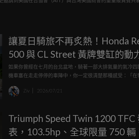
」，現場更邀請到美國在台協會（AIT）與台灣美國商會的重量級貴賓共
週年，讓這場交車典禮多了一份厚重的歷史感，看著這些方正硬派的越野巨
沸騰起來。
讓夏日騎旅不再炙熱！Honda Re
500 與 CL Street 黃牌雙缸的
蜜點
如果你曾經在七月的台北盆地，騎著一部大排氣量的氣冷四
機車塞在走走停停的車陣中，你一定很清楚那種感受：「在
與熱力學的雙重夾擊下，你的胯下基本上就等同於跨坐在一
Ziv
2026/07/21
的地熱噴泉之上」，這是一場關於騎士中暑耐受度的極限測
是，一個攸關夏日騎乘生存權的命題誕生了：我們難道只能
受公升級火爐的炙烤」與「屈就於小排量白牌車聲嘶力竭的
Triumph Speed Twin 1200 TFC
之間二選一嗎？
表，103.5hp、全球限量 750 輛