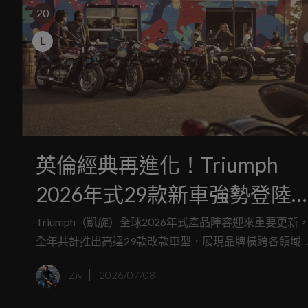
20
L
英倫經典再進化！Triumph
2026年式29款新車強勢登陸
際重機展，Speedmaster霸氣
Triumph（凱旋）全球2026年式產品陣容迎來重要更新
全年共計推出高達29款改款車型，展現品牌橫跨各領域
回歸
持續進化，隨著全球腳步，Triumph台灣也將於7月的
Ziv
2026/07/08
「2026國際重型機車展」中，以「英倫經典，多元啟程
為主軸，透過三大體驗分區，完美呈現這塊重機版圖；