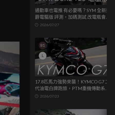
通勤車也電推 有必要嗎？SYM 全新迪
爵電驅版 評測，加碼測試 改電瓶會更
省油嗎？
2026/07/27
81
L
17.8匹馬力強勢來襲！KYMCO G7 二
代油電白牌跑旅，PTM重機傳動系統
與8公斤減重的操控饗宴
2026/07/23