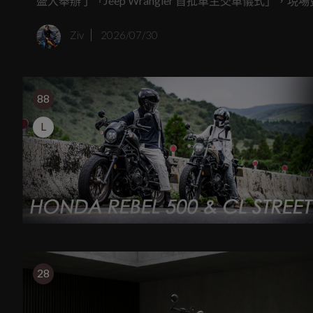
盛大舉辦了「Jeep Wrangler 首批車主交車儀式
今年適逢美國建國 250 週年與 Jeep 創廠 85 
Ziv
2026/07/30
開上台灣的柏油路與林道，實在讓人體內的辛烷值跟著
88
L
28