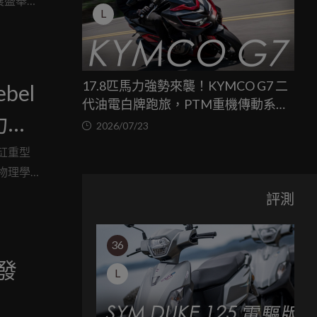
襄盛舉，
L
獸終於要
17.8匹馬力強勢來襲！KYMCO G7 二
bel
代油電白牌跑旅，PTM重機傳動系統
動力甜
與8公斤減重的操控饗宴
2026/07/23
缸重型
物理學
座活躍
評測
試；於
在「忍
36
爬坡」
 發
L