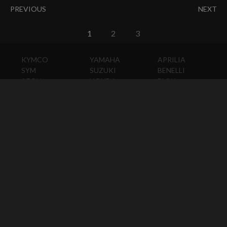
PREVIOUS
NEXT
1
2
3
KYMCO
YAMAHA
APRILIA
SYM
SUZUKI
BENELLI
AEON
HONDA
BMW
PGO
KAWASAKI
DUCATI
HARLEY-
DAVIDSON
HUSQVARNA
MOTO
GUZZI
MV
AGUSTA
TRIUMPH
KTM
VESPA
ABOUT