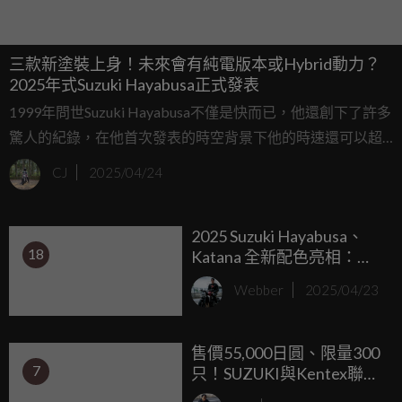
三款新塗裝上身！未來會有純電版本或Hybrid動力？
2025年式Suzuki Hayabusa正式發表
1999年問世Suzuki Hayabusa不僅是快而已，他還創下了許多
驚人的紀錄，在他首次發表的時空背景下他的時速還可以超
過300km/h真的是相當驚人的成績。一直到了Euro 4的環保法
CJ
2025/04/24
規頒布後，讓Suzuki不得已只少減少他的生產甚至在部門區
域停產，直到2021年他們才發表了第三代的Hayabusa將他重
2025 Suzuki Hayabusa、
新帶到市場上。到了2025年，Suzuki Hayabusa的傳奇依舊延
18
Katana 全新配色亮相：鋼
續著。
綠鷹眼、藍銅武士，經典
Webber
2025/04/23
再進化
售價55,000日圓、限量300
7
只！SUZUKI與Kentex聯名
推出Hayabusa、Katana限