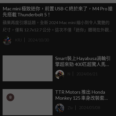
Mac mini 極致迷你，前置 USB-C 終於來了，M4 Pro 搶
先搭載 Thunderbolt 5！
蘋果再度引爆話題，全新 2024 Mac mini 縮小到令人驚艷的
尺寸，僅有 12.7x12.7 公分。這次不僅「迷你」體現在外觀
上，性能依然強大無比，搭載全新的 M4 和 M4 Pro 晶片，還
KRJ
2024/10/30
大幅強化了 I/O 介面。這款超小桌上型電腦不僅功能強勁，
還滿足了使用者對方便性的需求。
Smart裝上Hayabusa渦輪引
擎超來勁 400匹超驚人馬力
真男人也畏懼
N
2024/06/21
TTR Motors 推出 Honda
8
Monkey 125 車身改裝套
件，重現經典 Bol d'Or 風
Ziv
2024/05/08
格！