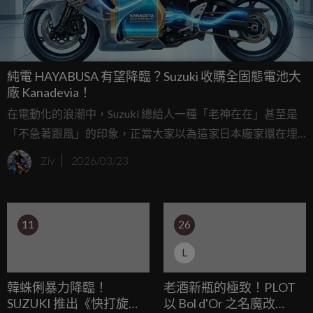
純電 HAYABUSA 有望降臨？Suzuki 收購全固態電池大
廠 Kanadevia！
在電動化的浪潮中，Suzuki 總給人一種「老神在在」甚至是
「不急著跟風」的印象，正當大家以為這家日本廠家還在埋
頭研究如何用牛糞發電或是酒精燃料時，他們突然在今年三
Ziv
2026/03/23
月投下了一枚震撼彈，Suzuki 正式宣布將全面收購日本知名
的全固態鋰離子電池公司 Kanadevia，這項交易預計在 2026
年 7 月 1 日正式生效，標誌著鈴木在未來高性能電動車市場
11
26
中，已經開始在研發端先行「插旗」。
L
韓蛛俐暴力降臨！
老酒新瓶的極致！PLOT
SUZUKI 推出《快打旋風
以 Bol d'Or 之名魔改