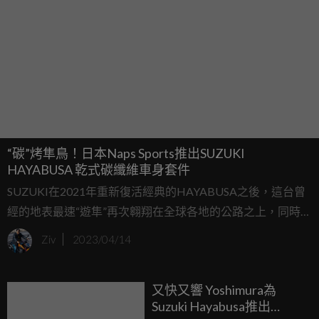
“碳”烤隼鳥！日本Naps Sports推出SUZUKI
HAYABUSA 乾式碳纖維車身套件
SUZUKI在2021年重新復活經典的HAYABUSA之後，這台曾
經的地表最速“遊隼”再次翱翔在全球各地的公路之上，同時諸
多廠商也針對HAYABUSA推出專門的改裝零配件，近日來自
Ziv
2023/04/14
日本的Naps Sports就推出特製的乾式碳纖維車身套件，要讓
這HAYABUSA擁有更輕盈、迅捷的身軀。
又快又響 Yoshimura為
Suzuki Hayabusa推出