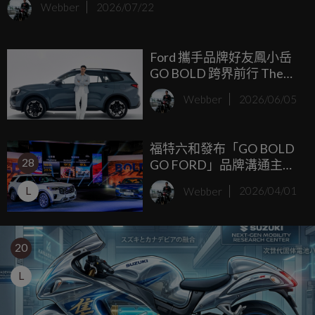
Webber
2026/07/22
Ford 攜手品牌好友鳳小岳
GO BOLD 跨界前行 The
All-New Ford Territory 勇
Webber
2026/06/05
敢駛向不被定義的人生旅
程
福特六和發布「GO BOLD
28
GO FORD」品牌溝通主軸
掌握台美產業契機 率先
L
Webber
2026/04/01
揭露首波美製車在台布局
戰略
20
L