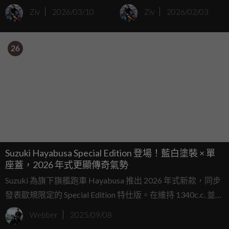
6》聯名版 Hayabusa 噴發
HONDA CB1000F
Ziv
2026/03/10
Ziv
2026/02/03
惡女本色
26
Suzuki Hayabusa Special Edition 登場！藍白塗裝 × 單
座蓋，2026 年式更顯傳奇氣勢
Suzuki 為旗下旗艦跑車 Hayabusa 推出 2026 年式新款，同步
發表歐規限定的 Special Edition 特仕版。在維持 1340c.c. 並列
四缸究極運動定位下，Hayabusa 透過全新配色與專屬套件，
Webber
2025/09/08
再度展現其不容忽視的存在感。