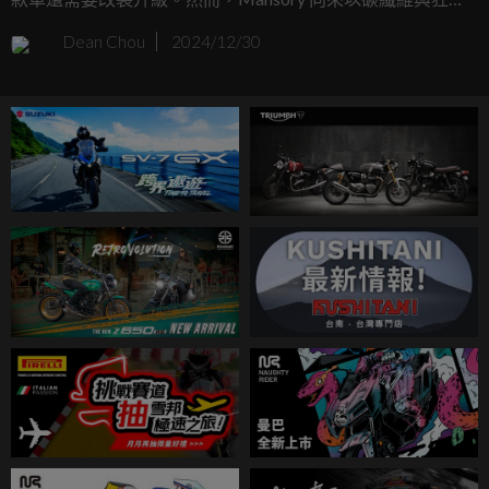
設計著稱，對任何車款從不手下留情，這次也不例外。
Dean Chou
2024/12/30
Mansory 的最新力作—Initiate，首次挑戰 Lamborghini 的插電
混合 V12，並賦予其更銳利的外觀、更強大的動力，以及幾
乎與波音工廠匹敵的碳纖維用料。