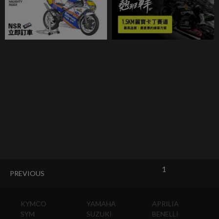
1
PREVIOUS
KYMCO
YAMAHA
APRILIA
SYM
SUZUKI
BENELLI