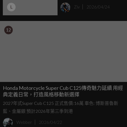
避震套件全面下放 KTM
L
Ziv
2026/04/24
1390 Super Duke 家族
12
Honda Motorcycle Super Cub C125傳奇魅力延續 用經
典定義日常，打造風格移動新選擇
2027年式Super Cub C125 正式售價:16萬 車色: 博斯普魯斯
藍、金屬銀 預計2026年第三季到港
Webber
2026/04/22