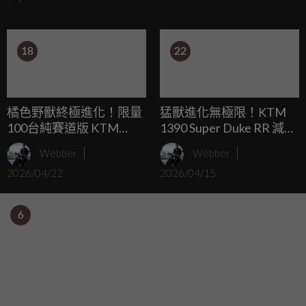
18
22
橘色野獸終極進化！限量
猛獸進化無極限！KTM
100台純賽道版 KTM
1390 Super Duke RR 減重
1390 Super Duke RR
11公斤暴力登場！
Webber
Webber
Track 霸氣登場，近200匹
2026/04/22
2026/04/15
馬力挑戰極限！
6