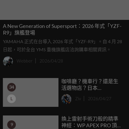
A New Generation of Supersport：2026 年式「YZF-
R9」旗艦登場
YAMAHA 正式在台導入 2026 年式「YZF-R9」。自 4 月 28
日起，可於全台 YMS 重機旗艦店洽詢購車相關資訊。
Webber
2026/04/28
咖啡廳？機車行？還是生
34
活選物店？日本
HONDA「Cub HOUSE」
L
Ziv
2026/04/27
首店開幕，小車騎士的靈
魂收容所！
換上雷射手術刀般的精準
9
神經：WP APEX PRO 頂級