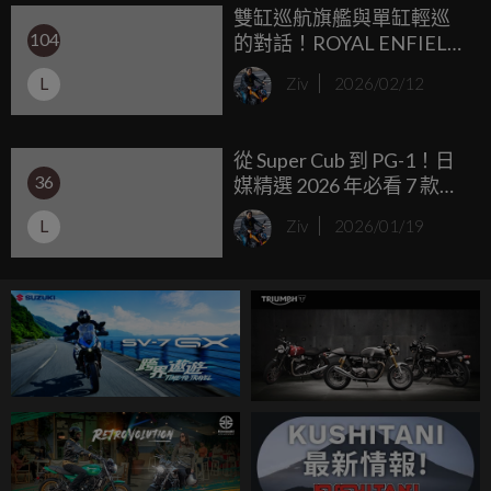
雙缸巡航旗艦與單缸輕巡
104
的對話！ROYAL ENFIELD
SUPER METEOR 650 &
L
Ziv
2026/02/12
METEOR 350 試駕
從 Super Cub 到 PG-1！日
36
媒精選 2026 年必看 7 款
「免離合器」125 玩樂車推
L
Ziv
2026/01/19
薦