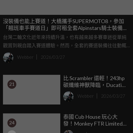
沒裝備也能上賽道！大橋攜手SUPERMOTO8，參加
「翹班車手賽道日」即可租全套Alpinstars騎士裝備、
租借費用可全額折抵消費
台灣二輪文化近年來持續升溫，也有越來越多賽車迷從單純
觀賞到親自踏入賽道體驗。然而，全套的賽道裝備往往動輒
數萬元，對於剛入門的見習車友而言，仍是一道不小的門
Webber
2026/03/27
檻。Alpinestars台灣總代理大橋在今年特別與SUPERMOTO8
的「翹班車手賽道日」合作，提供「Alpinestars騎士裝備租
比 Scrambler 還輕！243hp
借服務」，包括連身皮衣、車靴與手套等，全套頂尖配備在
21
碳纖維神獸降臨，Ducati
賽道日租借只要4,000元，即可享有與國際車手同等級的安全
Superleggera V4
保護。
Webber
2026/03/27
Centenario 百週年紀念版
全球震撼發表
泰國 Cub House 玩心大
24
發！Monkey FTR Limited
Edition 限量 125 台發表，