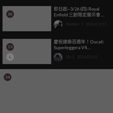
Concept」。
即日起~3/26 (四) Royal
26
Enfield 三創限定展示會 打
造巨型玩具盒展區 ×
Webber
2026/03/13
Meteor 350、Super
Meteor 650 新色亮相
慶祝建廠百週年！Ducati
13
Superleggera V4
Centenario 預告月底正式
L
Ziv
2026/03/12
登場
24