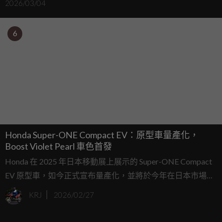
2026/03/04
來了？
6
Honda Super-ONE Compact EV：原型車量產化，
Boost Violet Pearl 車色首發
Honda 在 2025 年日本移動展上展示的 Super-ONE Compact
EV 原型車，如今正式宣布量產化，並將於今年在日本市場首
發，隨後進入亞洲與英國（當地名稱為 Super-N）。令人驚
KRJ
2026/02/27
喜的是，量產版幾乎完整保留了原型車的設計，包括寬體外
觀與低趴姿態，展現濃厚的 JDM 精神。