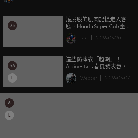
心引力帶來的恐懼所吞噬；近年風靡全球的 Honda CT125
Hunter Cub，恰恰就帶著這麼一絲讓人又愛又恨的缺憾，它
讓屁股的肌肉記憶走入客
那為了跨越惡劣地形而刻意拉高至 165mm 的離地高，連帶將
25
廳，Honda Super Cub 坐墊
坐墊高度推升到了 800mm 的門檻，這對於身形較為嬌小、或
化身限量 100 張的「經典
是習慣雙腳踏實踩地的騎士而言，無疑是一道無形卻沉重的
KRJ
2026/05/20
家具」！
心理壁壘。
這些防摔衣「超潮」！
56
Alpinestars 春夏發表會，
全新旗艦帽 Supertech R7
L
Webber
2026/05/07
首度登台、新款連身皮衣 3
萬有找
6
L