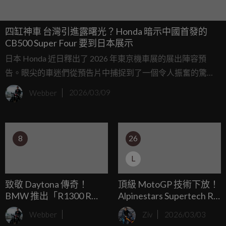
四缸神車 台灣引進露曙光？Honda 暗示中國首發的
CB500 Super Four 要到日本展示
日本 Honda 近日釋出了 2026 年東京機車展的展出陣容預
告。眼尖的車迷們從預告片中捕捉到了一個令人振奮的驚
喜：先前於中國市場首發、引起全球熱烈討論的四缸復古街
Webber
2026/03/09
車「CB500 Super Four」，極有可能正式登陸日本展開販
售！
8
26
L
致敬 Daytona 傳奇！
頂級 MotoGP 技術下放！
BMW 推出「R1300 R
Alpinestars Supertech R7
Superhooligan」客製紀念
全能賽道帽正式現身：不
Webber
Ziv
2026/03/03
街車
到 700 美金的「小 R10」