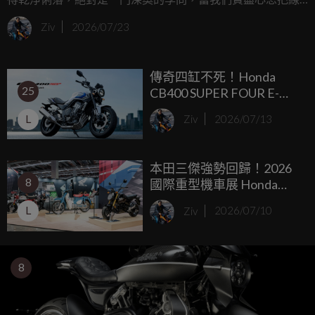
路隱藏、換上復古把手後，若是正中央還掛著兩顆碩大如平
Ziv
2026/07/23
底鍋的原廠雙環表，那畫面簡直就像是在一襲筆挺的義大利
訂製西裝上，掛著一個夜市買來的超大霹靂腰包一樣突兀，
傳奇四缸不死！Honda
為了解決這個視覺痛點，日本知名改裝品牌 Daytona 近期推
25
CB400 SUPER FOUR E-
出了一款名為「CUBE」的電單車用多功能數位儀表，它將所
Clutch 日本正式發表，導
有騎乘必備資訊壓縮在一個迷你的方形小盒子裡，在功能性
L
Ziv
2026/07/13
入台灣售價會是多少？
與極簡設計之間取得了完美的平衡。
本田三傑強勢回歸！2026
8
國際重型機車展 Honda
Monkey 125、MSX
L
Ziv
2026/07/10
GROM、Super Cub C125
實車直擊
8