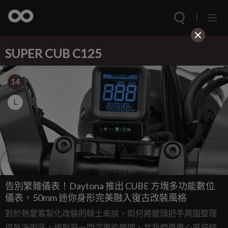
SUPER CUB C125
14
L
告別繁雜儀表！Daytona 推出 CUBE 方塊多功能數位
儀表，50mm 迷你身形完美融入復古改裝風格
對於熱愛客製化改裝的騎士來說，如何將龍頭把手周圍整理
得乾淨俐落，絕對是一門深奧的學問，當我們費盡心思把線