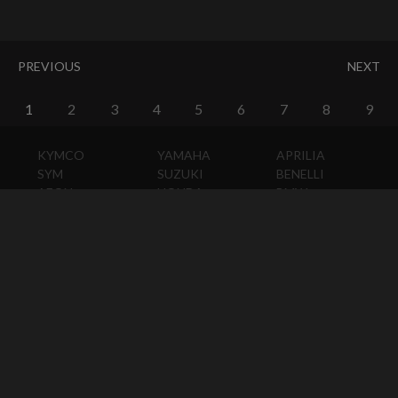
PREVIOUS
NEXT
1
2
3
4
5
6
7
8
9
KYMCO
YAMAHA
APRILIA
SYM
SUZUKI
BENELLI
AEON
HONDA
BMW
PGO
KAWASAKI
DUCATI
HARLEY-
DAVIDSON
HUSQVARNA
MOTO
GUZZI
MV
AGUSTA
TRIUMPH
KTM
VESPA