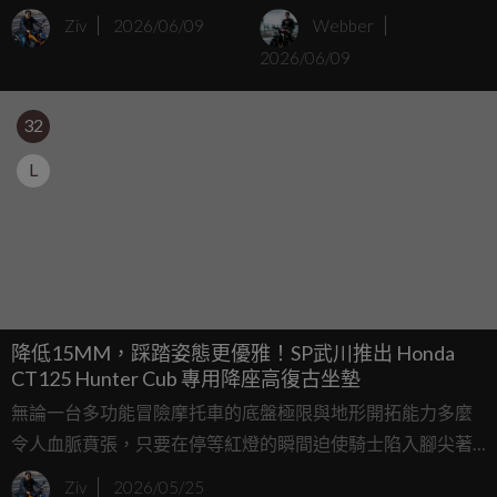
STAR 啟動 KAWASAKI
可惜只做展示
Ziv
2026/06/09
Webber
Z900RS 瘋狂渦輪計畫
2026/06/09
32
L
降低15MM，踩踏姿態更優雅！SP武川推出 Honda
CT125 Hunter Cub 專用降座高復古坐墊
無論一台多功能冒險摩托車的底盤極限與地形開拓能力多麼
令人血脈賁張，只要在停等紅燈的瞬間迫使騎士陷入腳尖著
地的窘境，那種機械所帶來的浪漫情懷，便會在頃刻間被地
Ziv
2026/05/25