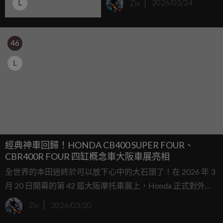
L
Ziv
2026/03/24
紅白藍傳奇塗裝向 80 年代
致敬
46
L
經典神車回歸！HONDA CB400 SUPER FOUR、
CBR400R FOUR 四缸概念車大阪車展亮相
全世界的本田迷終於可以放下心中的大石頭了！在 2026 年 3
月 20 日開幕的第 42 屆大阪摩托車展上，Honda 正式對外公
開了萬眾矚目的次世代直列四缸概念車：「CB400 SUPER
Ziv
2026/03/20
FOUR E-Clutch Concept 以及 CBR400R FOUR E-Clutch