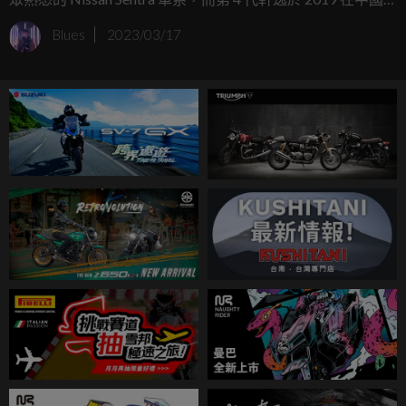
上市推出後，在近日終於迎來了中期小改款更新，主要將車
Blues
2023/03/17
輛換上了最新的水箱護罩前臉造型、並加大了中控螢幕尺
寸，讓車輛內外，都有能有新的視覺感受。而據以往台灣裕
隆車輛改款的步調，這次軒逸的小改，也可作為未來國內
Sentra 小改款的車型變化參考。