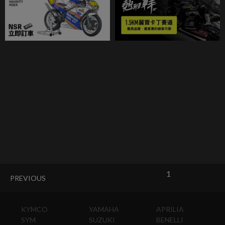
1
PREVIOUS
KYMCO
YAMAHA
APRILIA
SYM
SUZUKI
BENELLI