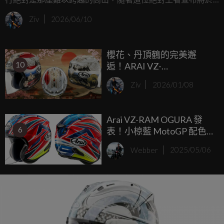
本賽季結束後高掛皮衣，安全帽大廠 Arai 也決定為廣大車迷
Ziv
2026/06/10
送上最具紀念價值的禮物，正式發表全新四分之三帽款 VZ-
RAM NAKASUGA4，這不僅是一頂乘載著傳奇色彩的頂級安
櫻花、丹頂鶴的完美邂
全帽，更是讓車迷能在日常街道上，感受王者之風的絕佳配
10
逅！ARAI VZ-
件。
RAM「TSUBASA 翼」
Ziv
2026/01/08
2026年春季優雅登場
Arai VZ-RAM OGURA 發
6
表！小椋藍 MotoGP 配色
首度登上 3/4 安全帽
Webber
2025/05/06