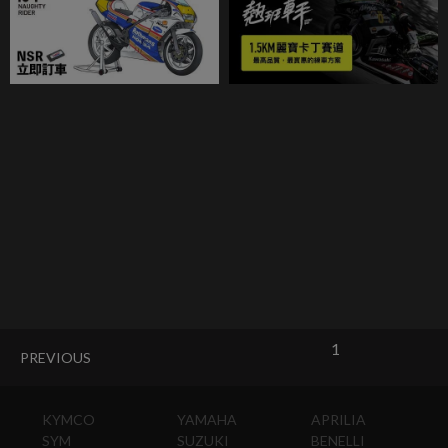
1
PREVIOUS
KYMCO
YAMAHA
APRILIA
SYM
SUZUKI
BENELLI