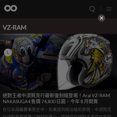
VZ-RAM
16
L
絕對王者中須賀克行最新復刻帽登場！Arai VZ-RAM
NAKASUGA4 售價 74,800 日圓，今年 8 月開賣
在日本兩輪賽事歷史中，如果提到統治級的表現，中須賀克
行絕對是那座難以跨越的高山，隨著這位絕對王者宣布將於