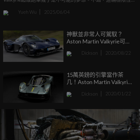
的英倫超跑如今有了另一種親民化的詮釋，由LEGO Technic
Yueh Wu
2025/06/04
推出的縮小版Valkyrie模型，售價僅64.99美元（約台幣2,000
元），即將於8月1日上市。
神獸並非常人可駕馭？
Aston Martin Valkyrie可靠
性不足還很難開！
Dickson
2020/08/22
15萬英鎊的引擎當作茶
几！Aston Martin Valkyrie
車主就是狂！
Dickson
2020/01/22