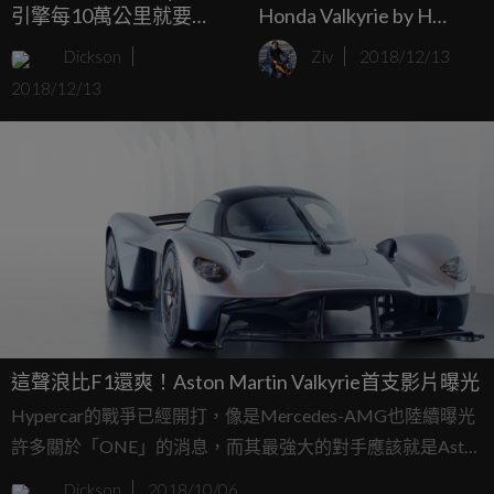
引擎每10萬公里就要
Honda Valkyrie by H
Rebuild！
Garage
Dickson
Ziv
2018/12/13
2018/12/13
這聲浪比F1還爽！Aston Martin Valkyrie首支影片曝光
Hypercar的戰爭已經開打，像是Mercedes-AMG也陸續曝光
許多關於「ONE」的消息，而其最強大的對手應該就是Aston
Martin的Valkyrie，這兩輛車算是當前搭載上最多賽車科技的
Dickson
2018/10/06