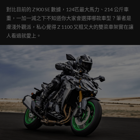
對比目前的 Z900 SE 數據，124匹最大馬力、214 公斤車
重，一加一減之下不知道你大家會選擇哪款車型？筆者是
膚淺外觀派，私心覺得 Z 1100 又粗又大的雙梁車架實在讓
人看過就愛上。