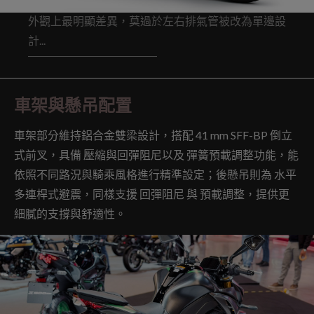
外觀上最明顯差異，莫過於左右排氣管被改為單邊設
計...
車架與懸吊配置
車架部分維持鋁合金雙梁設計，搭配 41 mm SFF-BP 倒立
式前叉，具備 壓縮與回彈阻尼以及 彈簧預載調整功能，能
依照不同路況與騎乘風格進行精準設定；後懸吊則為 水平
多連桿式避震，同樣支援 回彈阻尼 與 預載調整，提供更
細膩的支撐與舒適性。