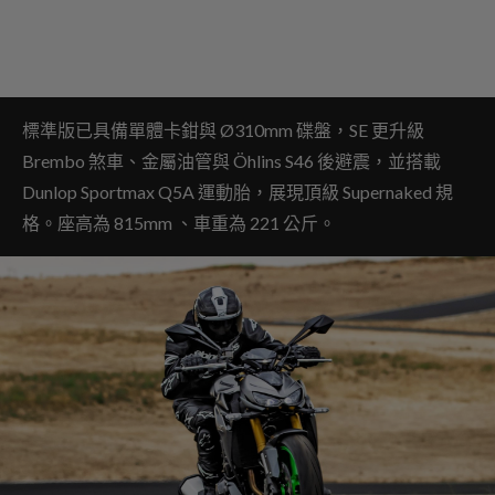
標準版已具備單體卡鉗與 Ø310mm 碟盤，SE 更升級
Brembo 煞車、金屬油管與 Öhlins S46 後避震，並搭載
Dunlop Sportmax Q5A 運動胎，展現頂級 Supernaked 規
格。座高為 815mm 、車重為 221 公斤。