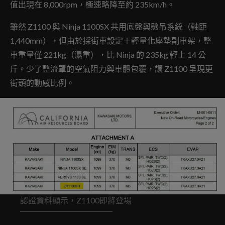
值出現在 8,000rpm，極速略降至約 235km/h。
雖然 Z1100 與 Ninja 1100SX 共用底盤與懸吊系統（軸距
1,440mm），但由於採街車設定＋輕量化座墊副車架，整
車重量僅 221kg（濕重），比 Ninja 的 235kg 輕上 14 公
斤。少了整流罩的空氣阻力與車體包覆，讓 Z1100 呈現更
街頭的動感比例。
認證資料顯示，Z1100即將登場