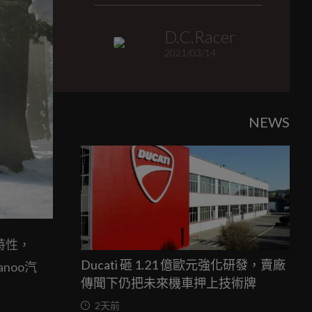
D.C.Racer
2021/03/14
NEWS
共通特性，
Ducati 砸 1.21 億歐元強化研發，賣廠
noo汽
傳聞下仍把未來機車押上技術牌
2天前