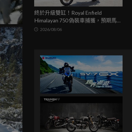
終於升級雙缸！Royal Enfield
Himalayan 750 偽裝車捕獲，預期馬力
突破67匹，最快米蘭車展亮相
2026/08/06