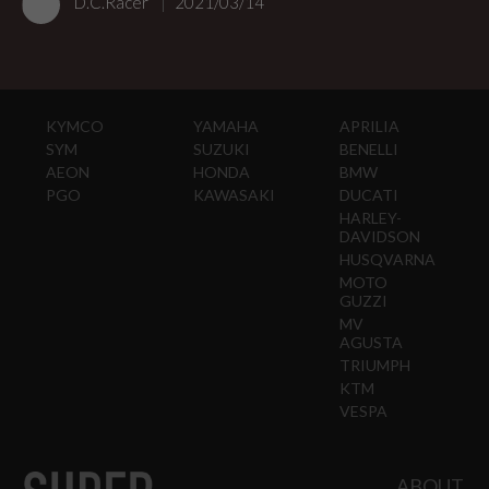
D.C.Racer
2021/03/14
KYMCO
YAMAHA
APRILIA
SYM
SUZUKI
BENELLI
AEON
HONDA
BMW
PGO
KAWASAKI
DUCATI
HARLEY-
DAVIDSON
HUSQVARNA
MOTO
GUZZI
MV
AGUSTA
TRIUMPH
KTM
VESPA
ABOUT