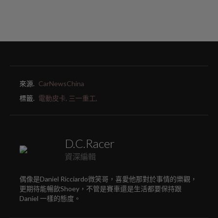
來源.
CarNewsChina
標籤.
電動皮卡,
三一重工,
D.C.Racer
資深編輯
偶像是Daniel Ricciardo微笑哥，喜愛他那對於事情的樂觀，
更期待能暢飲Shoey，不管是賽車還是生活都要保持跟
Daniel 一樣的態度。