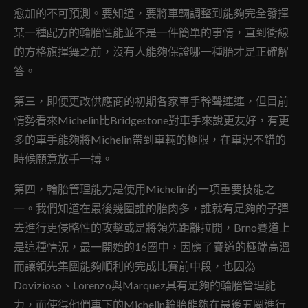
愈加的不可預測。要知道，要將車輛調整到能夠完全發揮
某一種配方的輪胎性能並不是一件簡單的事情，直到衝線
的方格旗揮舞之前，沒有人能夠保證哪一種胎才是正確解
答。
第三，即便更改供應商的初期各家車手幹聲連連，但目前
情勢看來Michelin比Bridgestone對車手來說更友好，有更
多的車手能夠將Michelin帶到車輛的極限，在車況不錯的
時候願意放手一搏。
第四，輪胎管理能力是使用Michelin的一項重要技能之
一。我們知道在最後幾圈誰的胎肉多，誰就有足夠的子彈
去進行更侵略性的攻擊或是將領先距離拉開，Brno賽道上
是這種情況，最一開始的16圈中，因應了賽道的極端高溫
而讓領先集團能夠順利的完成比賽前中段，也因為
Dovizioso、Lorenzo與Marquez具有足夠的輪胎管理能
力，而使得他們車下的Michelin輪胎能夠在最後五圈進行