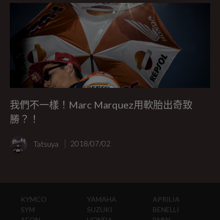
我們不一樣！Marc Marquez用軟胎出奇致
勝？！
Tatsuya
2018/07/02
KYMCO
YAMAHA
APRILIA
SYM
SUZUKI
BENELLI
AEON
HONDA
BMW