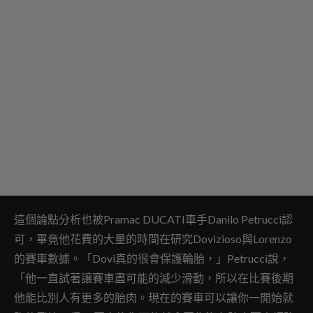
這個論點分析也被Pramac DUCATI車手Danilo Petrucci認
可，畢竟他花費的大量的時間在研究Dovizioso與Lorenzo
的賽車數據。「Dovi真的很會保護輪胎，」Petrucci說，
「他一直試著讓賽車盡可能的減少滑動，所以在比賽後期
他能比別人有更多的胎肉。現在的賽車可以讓你一開始就