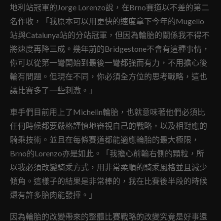
地利站冠軍的Jorge Lorenzo說，在Brno賽道以不差的第二
名作收，「我原本可以用更快的速度拿下今年的Mugello
站與Catalunya站的分站冠軍，但因為輪胎的關係我不得不
將速度再降三成。幾年前的Bridgestone不會有這種事情，
你可以從第一彎開始到最後一彎都強而有力，不用擔心後
輪有問題。但現在不同，你必須全方位的思考戰略，這也
讓比賽多了一些刺激。」
車手們目前用上了Michelin輪胎，也就意味著他們必須比
任何時候都要嚴格謹慎地審視自己的戰略，以及相對應的
騎乘技術。並且在每條賽道都能適應輪胎的最大極限，
Brno的Lorenzo亦是如此。「我擔心前輪右側的顆粒，所
以我必須改變騎乘方式，用非常柔順的騎乘風格並且減少
傾角。這樣子的結果是非常棒的，我在比賽後半段的時候
還有許多胎肉能發揮。」
因為輪胎的改變帶來的整體比賽戰略的改變究竟是好事還