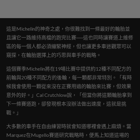
這是Michelin的神奇之處，你很難找到一條最好的輪胎並
且讓它一路維持高檔的跑完比賽──這也同時讓賽道上維修
區的每一個人都必須繃緊神經，但也讓更多車迷觀眾可以
窺探，在輪胎選擇上的巧思與車手的戰略。
這個賽季Michelin將在19場比賽中提供約12種不同配方的
前輪與20種不同配方的後輪，每一顆都非常特別。「有時
候我會使用一顆從來沒在正賽用過的輪胎來比賽，但效果
意外的好。」Cal Crutchlow說，「但當你將這顆輪胎拿到
下一條賽道跑，卻發現根本沒辦法做出速度，這就是挑
戰。」
大多數的車手在自由練習時就會知道哪裡會遇上麻煩。當
Marquez在Mugello賽道研究戰略時，便馬上知道這場的